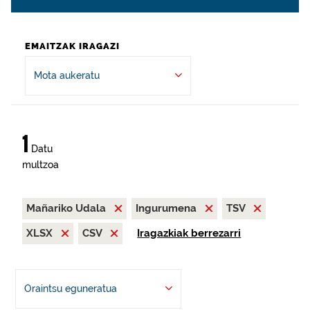
EMAITZAK IRAGAZI
Mota aukeratu
1
Datu
multzoa
Mañariko Udala
Ingurumena
TSV
XLSX
CSV
Iragazkiak berrezarri
Oraintsu eguneratua