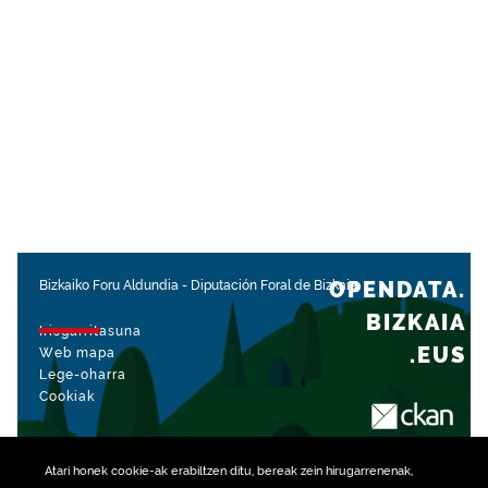
OPENDATA.
Bizkaiko Foru Aldundia
-
Diputación Foral de Bizkaia
BIZKAIA
Irisgarritasuna
.EUS
Web mapa
Lege-oharra
Cookiak
rekin kudeatua
Atari honek
cookie
-ak erabiltzen ditu, bereak zein hirugarrenenak,