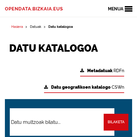
OPENDATA.BIZKAIA.EUS
MENUA
Hasiera
Datuak
Datu katalogoa
DATU KATALOGOA
Metadatuak
RDFn
Datu geografikoen katalogo
CSWn
BILAKETA