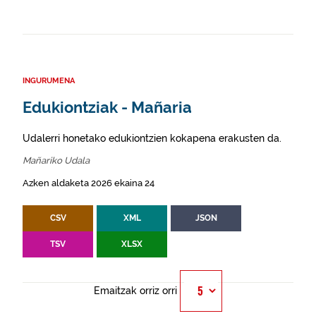
INGURUMENA
Edukiontziak - Mañaria
Udalerri honetako edukiontzien kokapena erakusten da.
Mañariko Udala
Azken aldaketa 2026 ekaina 24
CSV
XML
JSON
TSV
XLSX
Emaitzak orriz orri