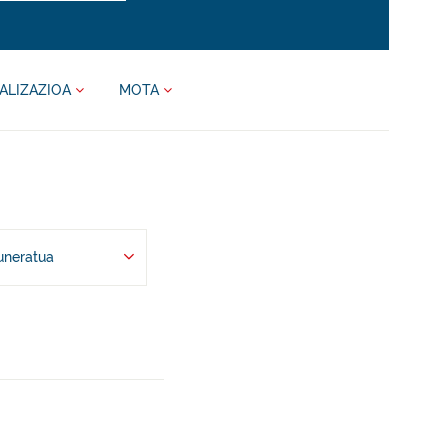
ALIZAZIOA
MOTA
uneratua