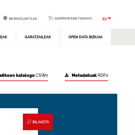
HARREMANETARAKO
EU
BERRIKUNTZAK
ZEAK
GARATZAILEAK
OPEN DATA BIZKAIA
afikoen katalogo
CSWn
Metadatuak
RDFn
BILAKETA