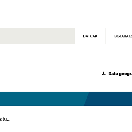
DATUAK
BISTARAT
Datu geogr