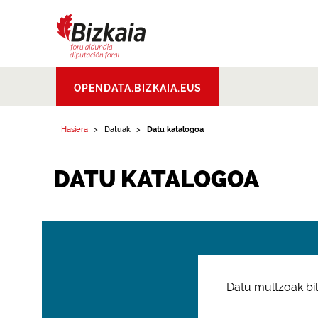
Bizkaiko Foru
OPENDATA.BIZKAIA.EUS
Aldundia
.
Diputacion
Foral de Bizkaia
Hasiera
Datuak
Datu katalogoa
DATU KATALOGOA