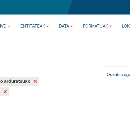
HVD
ENTITATEAK
DATA
FORMATUAK
LOK
Oraintsu eg
mo arduratsuak
V