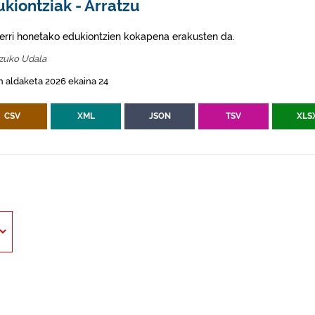
kiontziak - Arratzu
erri honetako edukiontzien kokapena erakusten da.
tzuko Udala
 aldaketa 2026 ekaina 24
CSV
XML
JSON
TSV
XLS