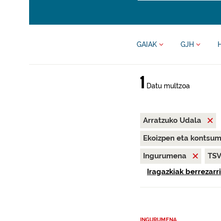
GAIAK
GJH
1
Datu multzoa
Arratzuko Udala
Ekoizpen eta kontsu
Ingurumena
TS
Iragazkiak berrezarri
INGURUMENA