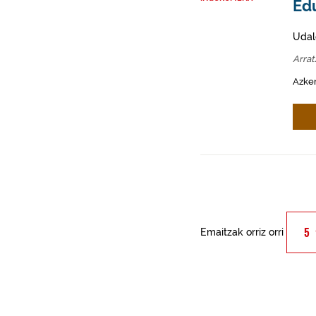
Edu
Udal
Arra
Azken
Emaitzak orriz orri