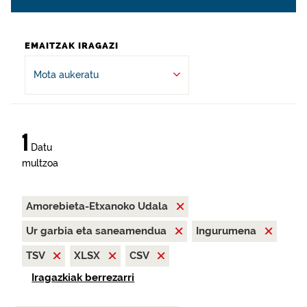
EMAITZAK IRAGAZI
Mota aukeratu
1
Datu
multzoa
Amorebieta-Etxanoko Udala
Ur garbia eta saneamendua
Ingurumena
TSV
XLSX
CSV
Iragazkiak berrezarri