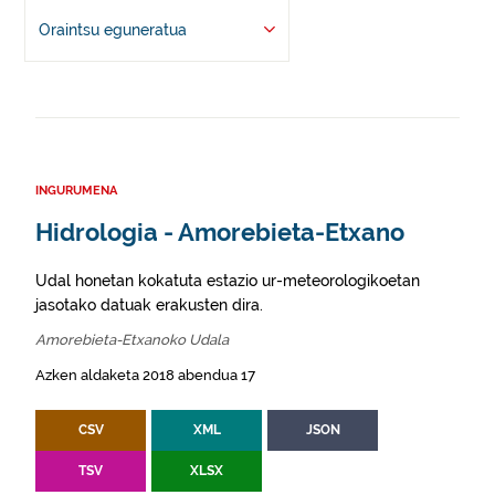
Oraintsu eguneratua
INGURUMENA
Hidrologia - Amorebieta-Etxano
Udal honetan kokatuta estazio ur-meteorologikoetan
jasotako datuak erakusten dira.
Amorebieta-Etxanoko Udala
Azken aldaketa 2018 abendua 17
CSV
XML
JSON
TSV
XLSX