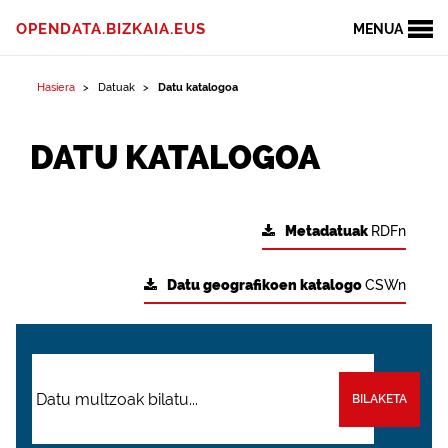
OPENDATA.BIZKAIA.EUS
MENUA
Hasiera
Datuak
Datu katalogoa
DATU KATALOGOA
Metadatuak
RDFn
Datu geografikoen katalogo
CSWn
BILAKETA