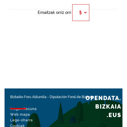
Emaitzak orriz orri
OPENDATA.
Bizkaiko Foru Aldundia
-
Diputación Foral de Bizkaia
BIZKAIA
Irisgarritasuna
.EUS
Web mapa
Lege-oharra
Cookiak