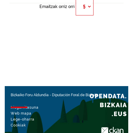
Emaitzak orriz orri
OPENDATA.
Bizkaiko Foru Aldundia
-
Diputación Foral de Bizkaia
BIZKAIA
Irisgarritasuna
.EUS
Web mapa
Lege-oharra
Cookiak