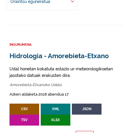
Oraintsu eguneratua
INGURUMENA
Hidrologia - Amorebieta-Etxano
Udal honetan kokatuta estazio ur-meteorologikoetan
jasotako datuak erakusten dira.
Amorebieta-Etxanoko Udala
Azken aldaketa 2018 abendua 17
CSV
XML
JSON
TSV
XLSX