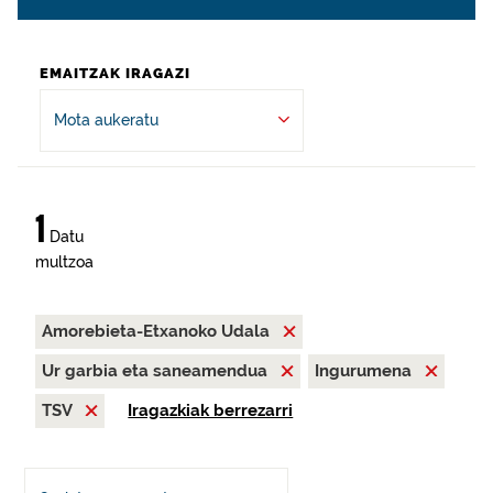
EMAITZAK IRAGAZI
Mota aukeratu
1
Datu
multzoa
Amorebieta-Etxanoko Udala
Ur garbia eta saneamendua
Ingurumena
TSV
Iragazkiak berrezarri