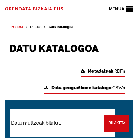
OPENDATA.BIZKAIA.EUS
MENUA
Hasiera
Datuak
Datu katalogoa
DATU KATALOGOA
Metadatuak
RDFn
Datu geografikoen katalogo
CSWn
BILAKETA