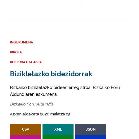
INGURUMENA
KIROLA
KULTURA ETA AISIA
Bizikletazko bidezidorrak
Bizkaiko bizikletazko bideen erregistroa, Bizkaiko Foru
Aldundiaren eskumena.
Bizkaiko Foru Aldundia
Azken aldaketa 2026 maiatza 05
CSV
XML
JSON