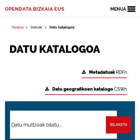
OPENDATA.BIZKAIA.EUS
MENUA
Hasiera
Datuak
Datu katalogoa
DATU KATALOGOA
Metadatuak
RDFn
Datu geografikoen katalogo
CSWn
BILAKETA