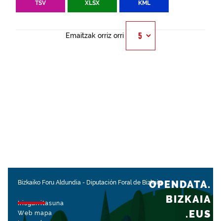
TSV
XLSX
KML
Emaitzak orriz orri
OPENDATA.
Bizkaiko Foru Aldundia
-
Diputación Foral de Bizkaia
BIZKAIA
Irisgarritasuna
.EUS
Web mapa