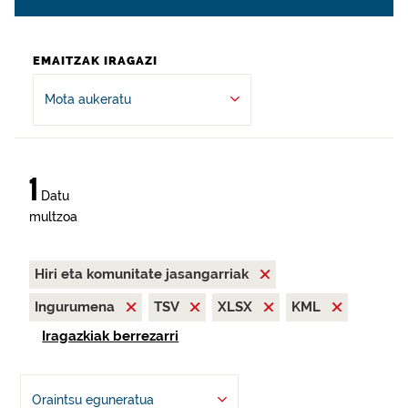
EMAITZAK IRAGAZI
Mota aukeratu
1
Datu
multzoa
Hiri eta komunitate jasangarriak
Ingurumena
TSV
XLSX
KML
Iragazkiak berrezarri
Oraintsu eguneratua