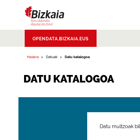
Bizkaiko Foru
OPENDATA.BIZKAIA.EUS
Aldundia
.
Diputacion
Foral de Bizkaia
Hasiera
Datuak
Datu katalogoa
DATU KATALOGOA