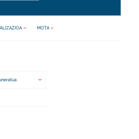
ALIZAZIOA
MOTA
uneratua