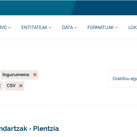
HVD
ENTITATEAK
DATA
FORMATUAK
LOK
Ingurumena
Oraintsu eg
CSV
dartzak - Plentzia