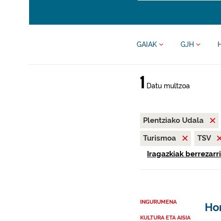
GAIAK
GJH
1
Datu multzoa
Plentziako Udala
Turismoa
TSV
Iragazkiak berrezarri
INGURUMENA
Hon
KULTURA ETA AISIA