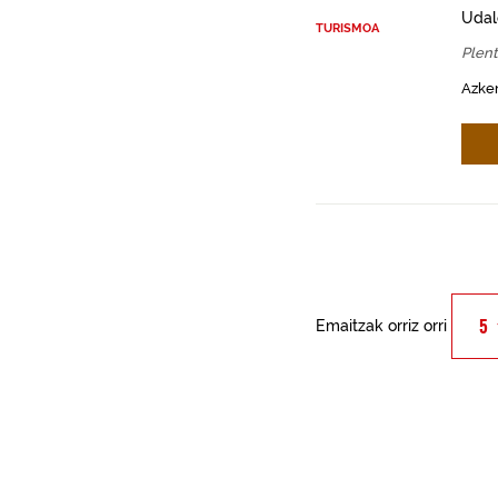
Udal
TURISMOA
Plent
Azken
Emaitzak orriz orri