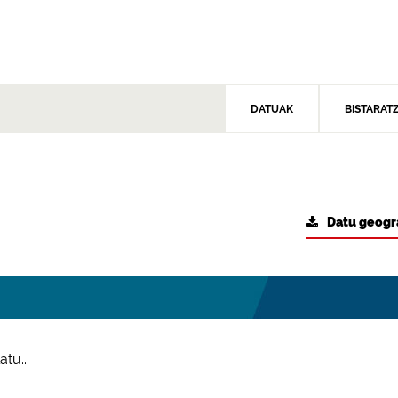
DATUAK
BISTARAT
Datu geogr