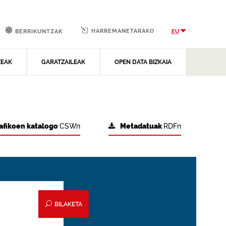
HARREMANETARAKO
EU
BERRIKUNTZAK
ZEAK
GARATZAILEAK
OPEN DATA BIZKAIA
afikoen katalogo
CSWn
Metadatuak
RDFn
BILAKETA