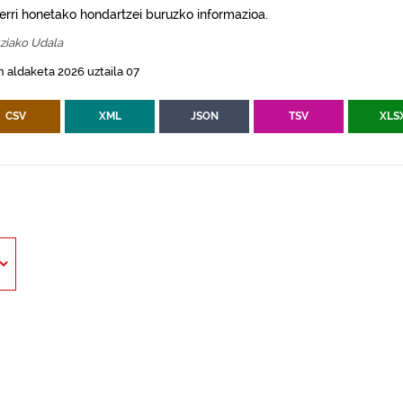
erri honetako hondartzei buruzko informazioa.
ziako Udala
 aldaketa 2026 uztaila 07
CSV
XML
JSON
TSV
XLS