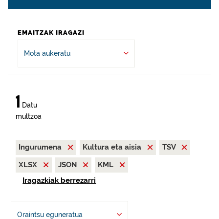
EMAITZAK IRAGAZI
Mota aukeratu
1
Datu
multzoa
Ingurumena
Kultura eta aisia
TSV
XLSX
JSON
KML
Iragazkiak berrezarri
Oraintsu eguneratua