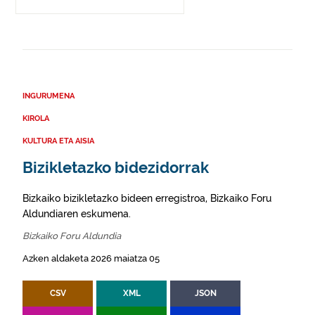
INGURUMENA
KIROLA
KULTURA ETA AISIA
Bizikletazko bidezidorrak
Bizkaiko bizikletazko bideen erregistroa, Bizkaiko Foru
Aldundiaren eskumena.
Bizkaiko Foru Aldundia
Azken aldaketa 2026 maiatza 05
CSV
XML
JSON