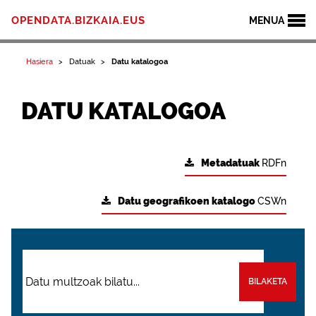
OPENDATA.BIZKAIA.EUS
MENUA
Hasiera
Datuak
Datu katalogoa
DATU KATALOGOA
Metadatuak
RDFn
Datu geografikoen katalogo
CSWn
BILAKETA