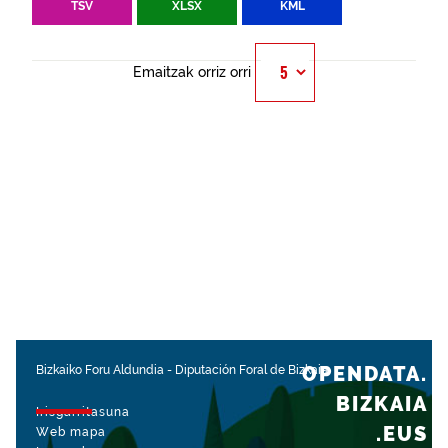
TSV
XLSX
KML
Emaitzak orriz orri
OPENDATA.
Bizkaiko Foru Aldundia
-
Diputación Foral de Bizkaia
BIZKAIA
Irisgarritasuna
.EUS
Web mapa