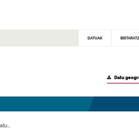
DATUAK
BISTARAT
Datu geogr