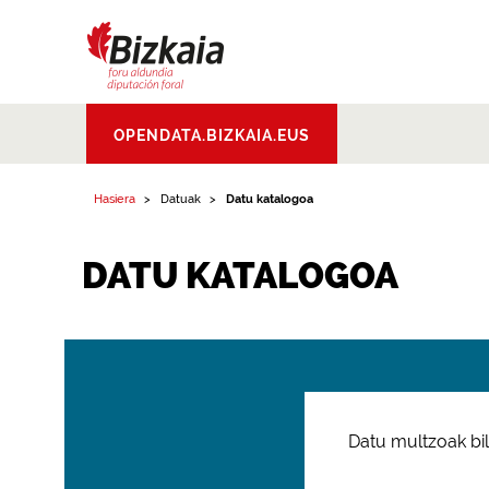
Bizkaiko Foru
OPENDATA.BIZKAIA.EUS
Aldundia
.
Diputacion
Foral de Bizkaia
Hasiera
Datuak
Datu katalogoa
DATU KATALOGOA