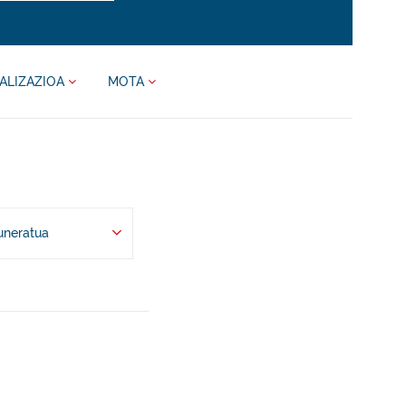
ALIZAZIOA
MOTA
uneratua