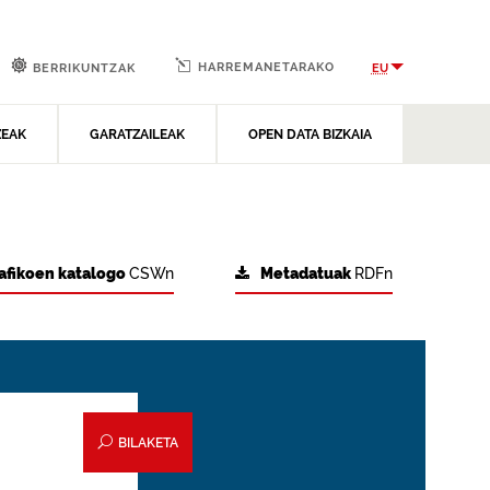
HARREMANETARAKO
EU
BERRIKUNTZAK
ZEAK
GARATZAILEAK
OPEN DATA BIZKAIA
afikoen katalogo
CSWn
Metadatuak
RDFn
BILAKETA