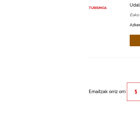
Udal
TURISMOA
Eako
Azken
Emaitzak orriz orri