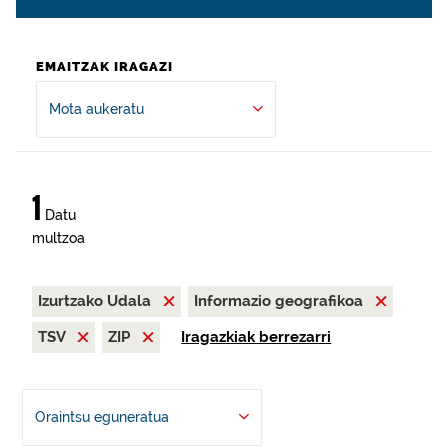
EMAITZAK IRAGAZI
Mota aukeratu
1
Datu
multzoa
Izurtzako Udala
Informazio geografikoa
TSV
ZIP
Iragazkiak berrezarri
Oraintsu eguneratua