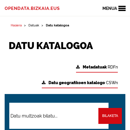
OPENDATA.BIZKAIA.EUS
MENUA
Hasiera
Datuak
Datu katalogoa
DATU KATALOGOA
Metadatuak
RDFn
Datu geografikoen katalogo
CSWn
BILAKETA