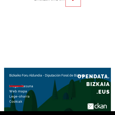
OPENDATA.
Bizkaiko Foru Aldundia
-
Diputación Foral de Bizkaia
BIZKAIA
Irisgarritasuna
.EUS
Web mapa
Lege-oharra
Cookiak
rekin kudeatua