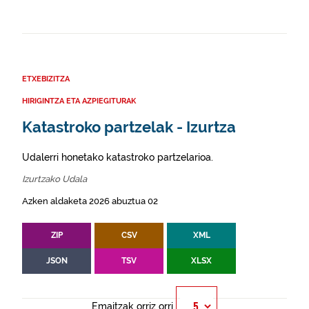
ETXEBIZITZA
HIRIGINTZA ETA AZPIEGITURAK
Katastroko partzelak - Izurtza
Udalerri honetako katastroko partzelarioa.
Izurtzako Udala
Azken aldaketa 2026 abuztua 02
ZIP
CSV
XML
JSON
TSV
XLSX
Emaitzak orriz orri