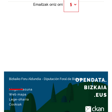
Emaitzak orriz orri
OPENDATA.
Bizkaiko Foru Aldundia
-
Diputación Foral de Bizkaia
BIZKAIA
Irisgarritasuna
.EUS
Web mapa
Lege-oharra
Cookiak