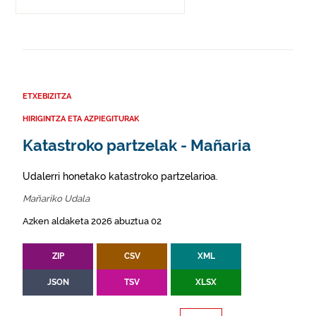
ETXEBIZITZA
HIRIGINTZA ETA AZPIEGITURAK
Katastroko partzelak - Mañaria
Udalerri honetako katastroko partzelarioa.
Mañariko Udala
Azken aldaketa 2026 abuztua 02
ZIP
CSV
XML
JSON
TSV
XLSX