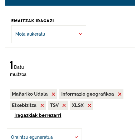
EMAITZAK IRAGAZI
Mota aukeratu
1
Datu
multzoa
Mañariko Udala
Informazio geografikoa
Etxebizitza
TSV
XLSX
Iragazkiak berrezarri
Oraintsu eguneratua