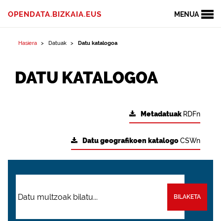
OPENDATA.BIZKAIA.EUS
MENUA
Hasiera
Datuak
Datu katalogoa
DATU KATALOGOA
Metadatuak
RDFn
Datu geografikoen katalogo
CSWn
BILAKETA