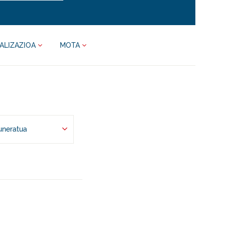
ALIZAZIOA
MOTA
uneratua