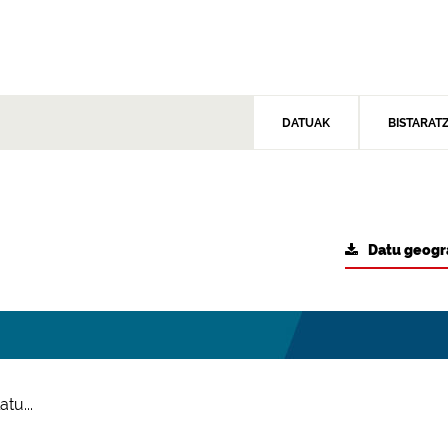
DATUAK
BISTARAT
Datu geogr