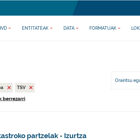
HVD
ENTITATEAK
DATA
FORMATUAK
LOK
Oraintsu eg
oa
TSV
k berrezarri
astroko partzelak - Izurtza