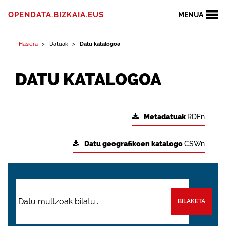
OPENDATA.BIZKAIA.EUS
MENUA
Hasiera
Datuak
Datu katalogoa
DATU KATALOGOA
Metadatuak
RDFn
Datu geografikoen katalogo
CSWn
BILAKETA