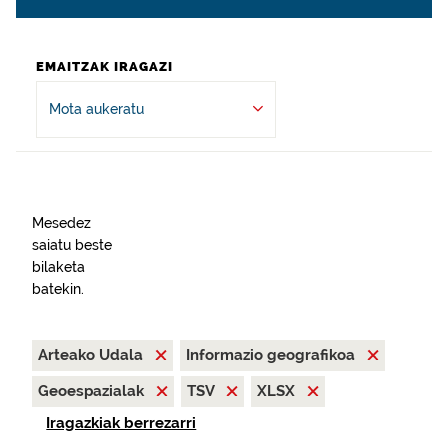
EMAITZAK IRAGAZI
Mota aukeratu
Mesedez
saiatu beste
bilaketa
batekin.
Arteako Udala
Informazio geografikoa
Geoespazialak
TSV
XLSX
Iragazkiak berrezarri