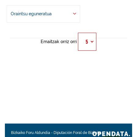
Oraintsu eguneratua
Emaitzak orriz orri
OPENDATA.
Bizkaiko Foru Aldundia
-
Diputación Foral de Bizkaia