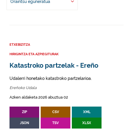
Oraintsu eguneratua
ETXEBIZITZA
HIRIGINTZA ETA AZPIEGITURAK
Katastroko partzelak - Ereño
Udalerri honetako katastroko partzelarioa.
Ereñoko Udala
Azken aldaketa 2026 abuztua 02
ZIP
CSV
XML
JSON
TSV
XLSX