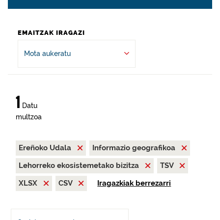
EMAITZAK IRAGAZI
Mota aukeratu
1
Datu
multzoa
Ereñoko Udala
Informazio geografikoa
Lehorreko ekosistemetako bizitza
TSV
XLSX
CSV
Iragazkiak berrezarri