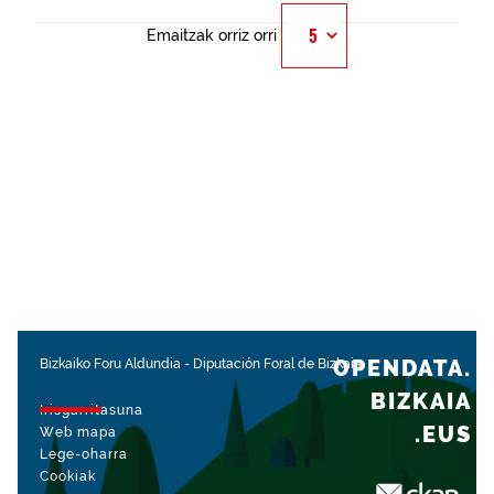
Emaitzak orriz orri
OPENDATA.
Bizkaiko Foru Aldundia
-
Diputación Foral de Bizkaia
BIZKAIA
Irisgarritasuna
.EUS
Web mapa
Lege-oharra
Cookiak