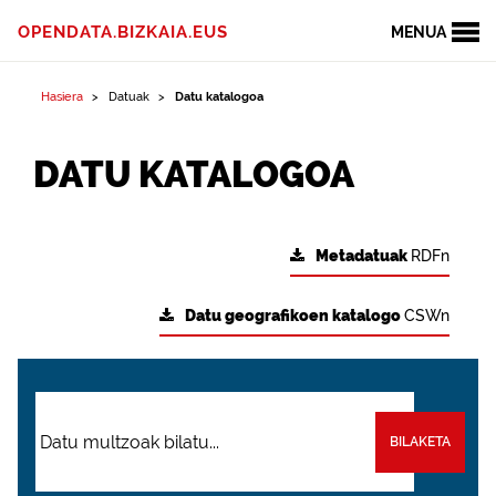
OPENDATA.BIZKAIA.EUS
MENUA
Hasiera
Datuak
Datu katalogoa
DATU KATALOGOA
Metadatuak
RDFn
Datu geografikoen katalogo
CSWn
BILAKETA