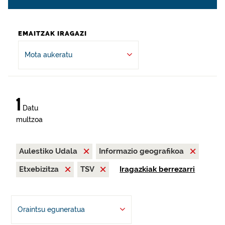
EMAITZAK IRAGAZI
Mota aukeratu
1
Datu
multzoa
Aulestiko Udala
Informazio geografikoa
Etxebizitza
TSV
Iragazkiak berrezarri
Oraintsu eguneratua