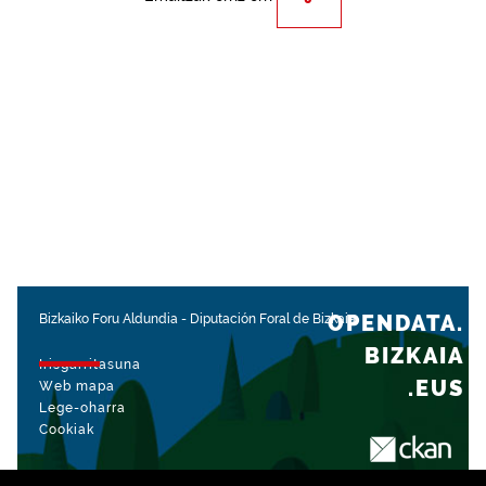
OPENDATA.
Bizkaiko Foru Aldundia
-
Diputación Foral de Bizkaia
BIZKAIA
Irisgarritasuna
.EUS
Web mapa
Lege-oharra
Cookiak
rekin kudeatua