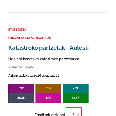
ETXEBIZITZA
HIRIGINTZA ETA AZPIEGITURAK
Katastroko partzelak - Aulesti
Udalerri honetako katastroko partzelarioa.
Aulestiko Udala
Azken aldaketa 2026 abuztua 02
ZIP
CSV
XML
JSON
TSV
XLSX
Emaitzak orriz orri