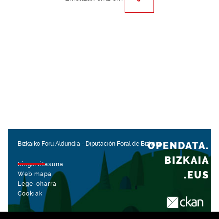
OPENDATA.
Bizkaiko Foru Aldundia
-
Diputación Foral de Bizkaia
BIZKAIA
Irisgarritasuna
.EUS
Web mapa
Lege-oharra
Cookiak
rekin kudeatua