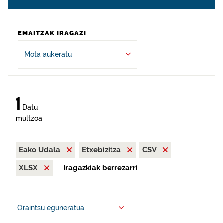
EMAITZAK IRAGAZI
Mota aukeratu
1
Datu
multzoa
Eako Udala
Etxebizitza
CSV
XLSX
Iragazkiak berrezarri
Oraintsu eguneratua