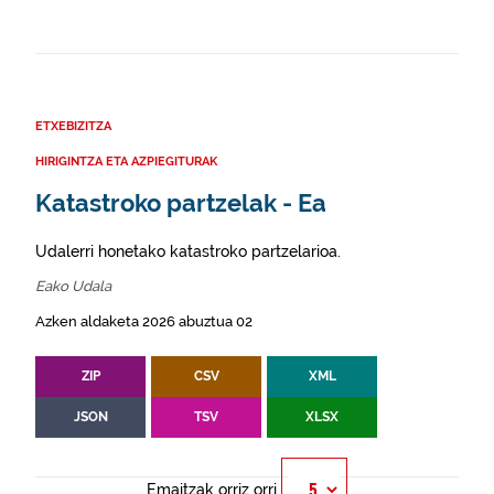
ETXEBIZITZA
HIRIGINTZA ETA AZPIEGITURAK
Katastroko partzelak - Ea
Udalerri honetako katastroko partzelarioa.
Eako Udala
Azken aldaketa 2026 abuztua 02
ZIP
CSV
XML
JSON
TSV
XLSX
Emaitzak orriz orri