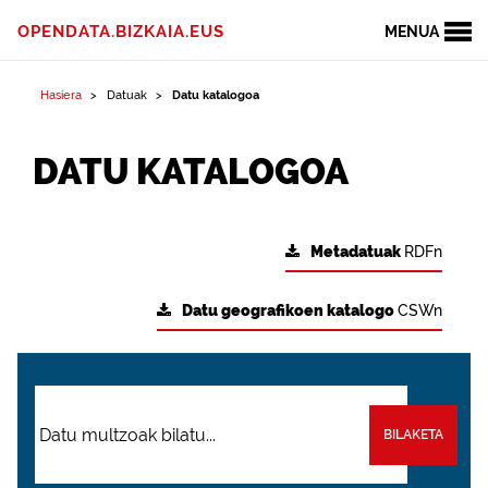
OPENDATA.BIZKAIA.EUS
MENUA
Hasiera
Datuak
Datu katalogoa
DATU KATALOGOA
Metadatuak
RDFn
Datu geografikoen katalogo
CSWn
BILAKETA