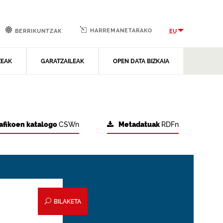
HARREMANETARAKO
EU
BERRIKUNTZAK
ZEAK
GARATZAILEAK
OPEN DATA BIZKAIA
afikoen katalogo
CSWn
Metadatuak
RDFn
BILAKETA