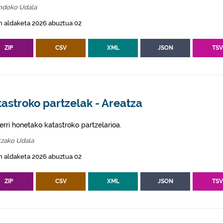
ndoko Udala
n aldaketa 2026 abuztua 02
ZIP
CSV
XML
JSON
TS
astroko partzelak - Areatza
erri honetako katastroko partzelarioa.
tzako Udala
n aldaketa 2026 abuztua 02
ZIP
CSV
XML
JSON
TS