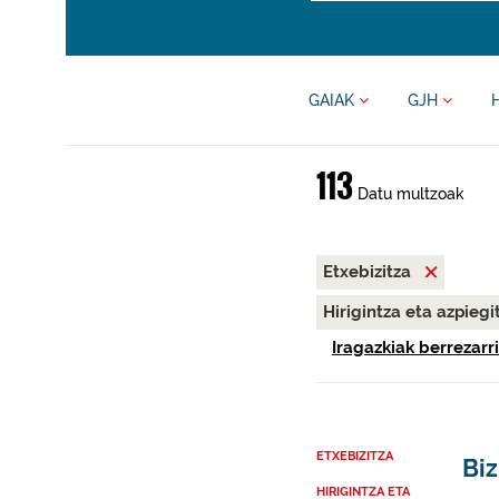
GAIAK
GJH
113
Datu multzoak
Etxebizitza
Hirigintza eta azpieg
Iragazkiak berrezarri
ETXEBIZITZA
Biz
HIRIGINTZA ETA