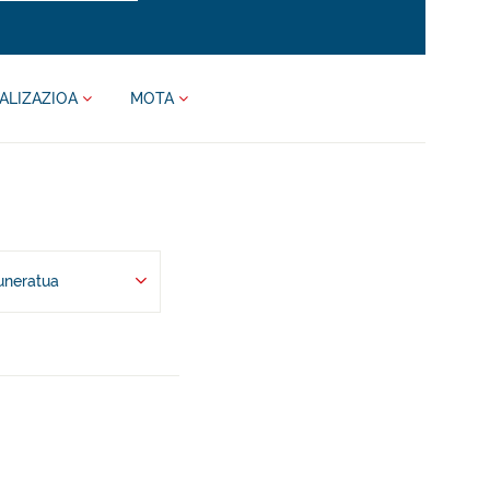
ALIZAZIOA
MOTA
uneratua