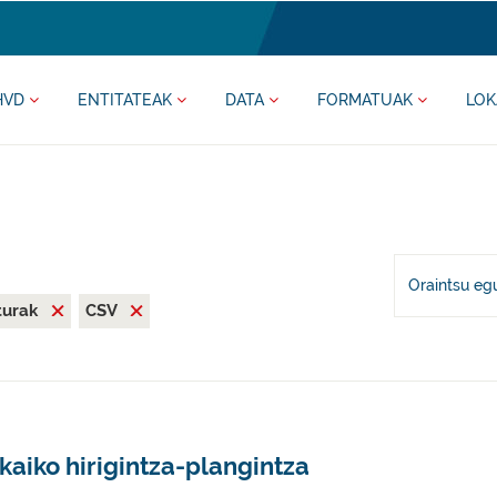
HVD
ENTITATEAK
DATA
FORMATUAK
LOK
Oraintsu eg
iturak
CSV
kaiko hirigintza-plangintza