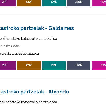
ZIP
CSV
XML
JSON
TS
tastroko partzelak - Galdames
erri honetako katastroko partzelarioa.
amesko Udala
n aldaketa 2026 abuztua 02
ZIP
CSV
XML
JSON
TS
astroko partzelak - Atxondo
erri honetako katastroko partzelarioa.