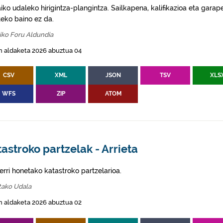
aiko udaleko hirigintza-plangintza. Sailkapena, kalifikazioa eta gar
eko baino ez da.
iko Foru Aldundia
n aldaketa 2026 abuztua 04
CSV
XML
JSON
TSV
XLS
WFS
ZIP
ATOM
astroko partzelak - Arrieta
erri honetako katastroko partzelarioa.
tako Udala
n aldaketa 2026 abuztua 02