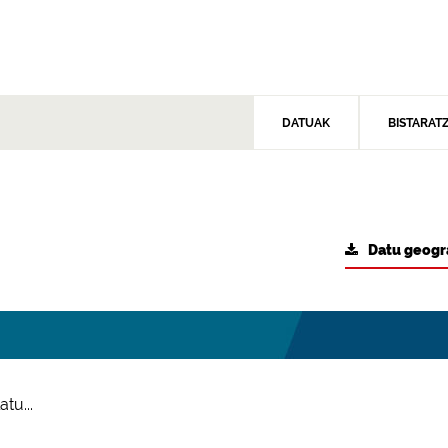
DATUAK
BISTARAT
Datu geogr