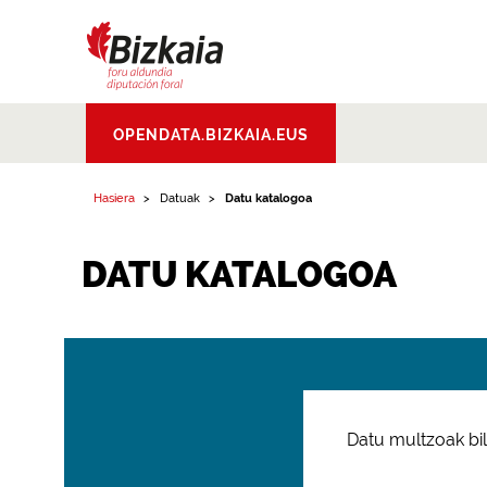
Bizkaiko Foru
OPENDATA.BIZKAIA.EUS
Aldundia
.
Diputacion
Foral de Bizkaia
Hasiera
Datuak
Datu katalogoa
DATU KATALOGOA