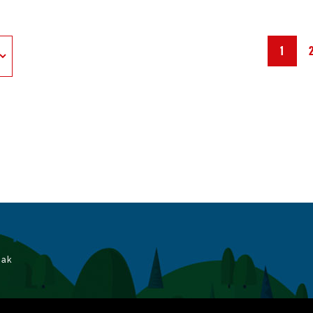
1
iak