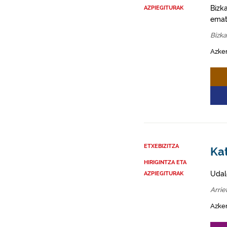
Bizk
AZPIEGITURAK
emat
Bizka
Azke
ETXEBIZITZA
Kat
HIRIGINTZA ETA
Udal
AZPIEGITURAK
Arrie
Azke