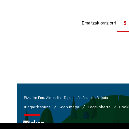
Emaitzak orriz orri
Bizkaiko Foru Aldundia
-
Diputación Foral de Bizkaia
/
/
/
Irisgarritasuna
Web mapa
Lege-oharra
Cook