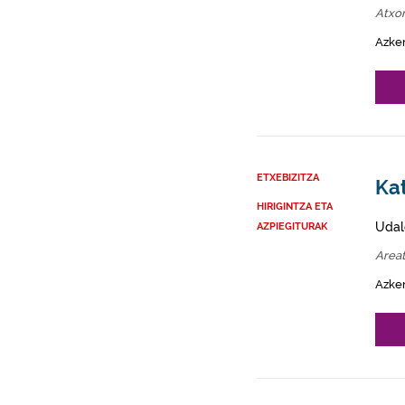
Atxo
Azke
ETXEBIZITZA
Kat
HIRIGINTZA ETA
Udal
AZPIEGITURAK
Area
Azke