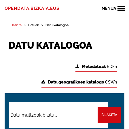
OPENDATA.BIZKAIA.EUS
MENUA
Hasiera
Datuak
Datu katalogoa
DATU KATALOGOA
Metadatuak
RDFn
Datu geografikoen katalogo
CSWn
BILAKETA