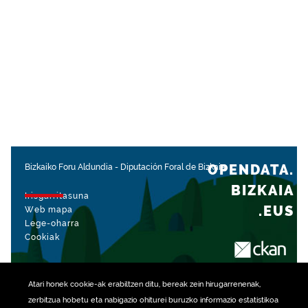
OPENDATA.
Bizkaiko Foru Aldundia
-
Diputación Foral de Bizkaia
BIZKAIA
Irisgarritasuna
.EUS
Web mapa
Lege-oharra
Cookiak
rekin kudeatua
Atari honek
cookie
-ak erabiltzen ditu, bereak zein hirugarrenenak,
zerbitzua hobetu eta nabigazio ohiturei buruzko informazio estatistikoa