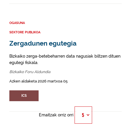
OGASUNA
SEKTORE PUBLIKOA
Zergadunen egutegia
Bizkaiko zerga-betebeharren data nagusiak biltzen dituen
egutegi fiskala.
Bizkaiko Foru Aldundia
Azken aldaketa 2026 martxoa 05
ICS
Emaitzak orriz orri