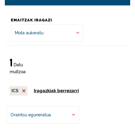
EMAITZAK IRAGAZI
Mota aukeratu
1
Datu
multzoa
ICS
Iragazkiak berrezarri
Oraintsu eguneratua