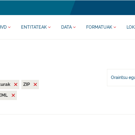
HVD
ENTITATEAK
DATA
FORMATUAK
LOK
Oraintsu eg
iturak
ZIP
XML