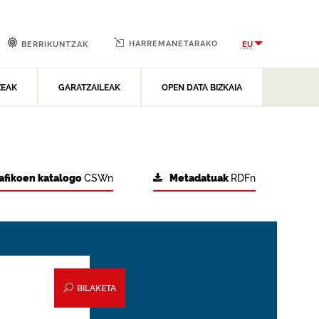
HARREMANETARAKO
EU
BERRIKUNTZAK
ZEAK
GARATZAILEAK
OPEN DATA BIZKAIA
afikoen katalogo
CSWn
Metadatuak
RDFn
BILAKETA