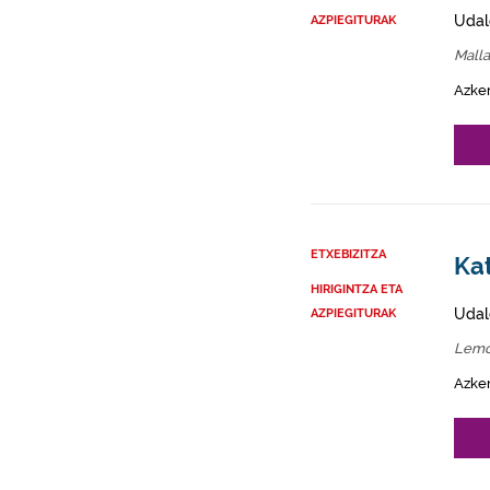
Udal
AZPIEGITURAK
Mall
Azke
ETXEBIZITZA
Ka
HIRIGINTZA ETA
Udal
AZPIEGITURAK
Lemo
Azke