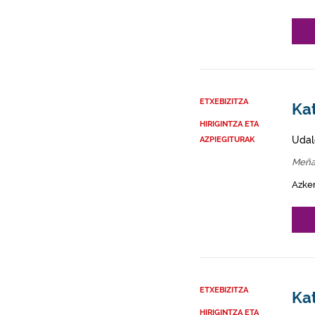
ETXEBIZITZA
Ka
HIRIGINTZA ETA
Udal
AZPIEGITURAK
Meña
Azke
ETXEBIZITZA
Kat
HIRIGINTZA ETA