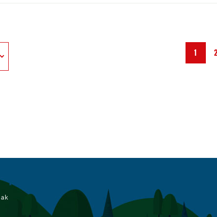
1
iak