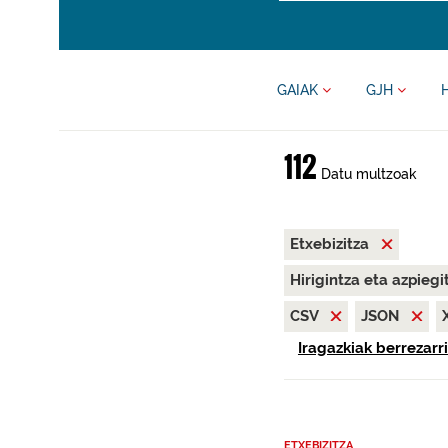
GAIAK
GJH
112
Datu multzoak
Etxebizitza
Hirigintza eta azpieg
CSV
JSON
Iragazkiak berrezarri
ETXEBIZITZA