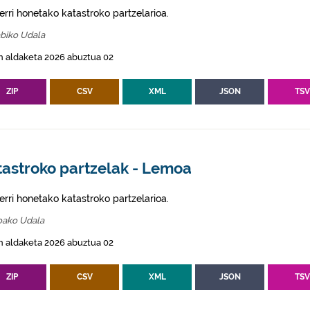
erri honetako katastroko partzelarioa.
abiko Udala
n aldaketa 2026 abuztua 02
ZIP
CSV
XML
JSON
TS
tastroko partzelak - Lemoa
erri honetako katastroko partzelarioa.
ako Udala
n aldaketa 2026 abuztua 02
ZIP
CSV
XML
JSON
TS