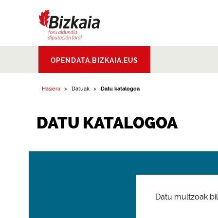
Bizkaiko Foru
OPENDATA.BIZKAIA.EUS
Aldundia
.
Diputacion
Foral de Bizkaia
Hasiera
Datuak
Datu katalogoa
DATU KATALOGOA