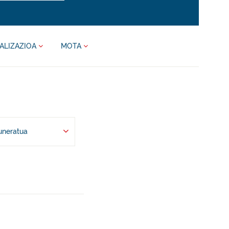
ALIZAZIOA
MOTA
uneratua