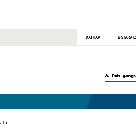
DATUAK
BISTARAT
Datu geogr