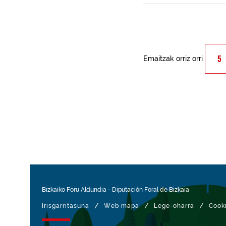
Emaitzak orriz orri
Bizkaiko Foru Aldundia
-
Diputación Foral de Bizkaia
/
/
/
Irisgarritasuna
Web mapa
Lege-oharra
Cook