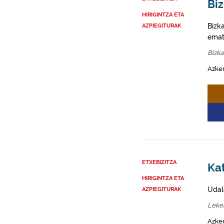
Biz
HIRIGINTZA ETA
Bizk
AZPIEGITURAK
emat
Bizka
Azke
ETXEBIZITZA
Kat
HIRIGINTZA ETA
Udal
AZPIEGITURAK
Lekei
Azke