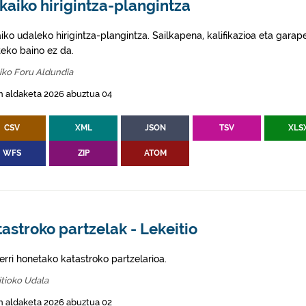
kaiko hirigintza-plangintza
aiko udaleko hirigintza-plangintza. Sailkapena, kalifikazioa eta gar
eko baino ez da.
iko Foru Aldundia
n aldaketa 2026 abuztua 04
CSV
XML
JSON
TSV
XLS
WFS
ZIP
ATOM
astroko partzelak - Lekeitio
erri honetako katastroko partzelarioa.
tioko Udala
n aldaketa 2026 abuztua 02