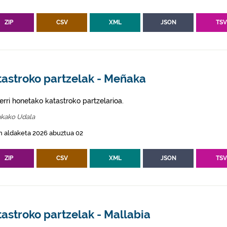
ZIP
CSV
XML
JSON
TS
tastroko partzelak - Meñaka
erri honetako katastroko partzelarioa.
kako Udala
n aldaketa 2026 abuztua 02
ZIP
CSV
XML
JSON
TS
astroko partzelak - Mallabia