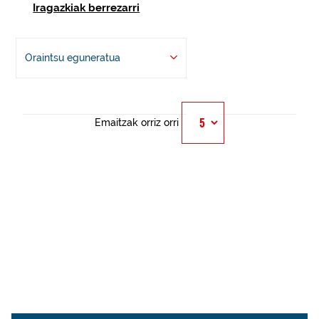
Iragazkiak berrezarri
Oraintsu eguneratua
Emaitzak orriz orri