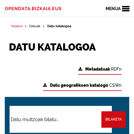
OPENDATA.BIZKAIA.EUS
MENUA
Hasiera
Datuak
Datu katalogoa
DATU KATALOGOA
Metadatuak
RDFn
Datu geografikoen katalogo
CSWn
BILAKETA