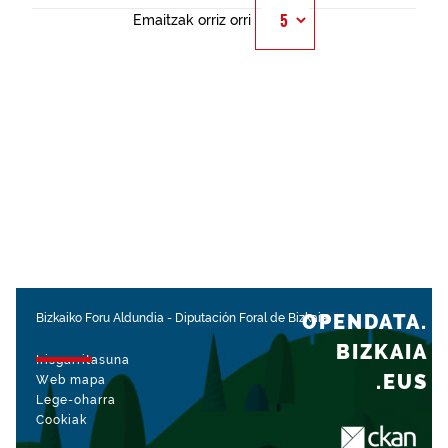
Emaitzak orriz orri
OPENDATA.
Bizkaiko Foru Aldundia
-
Diputación Foral de Bizkaia
BIZKAIA
Irisgarritasuna
.EUS
Web mapa
Lege-oharra
Cookiak