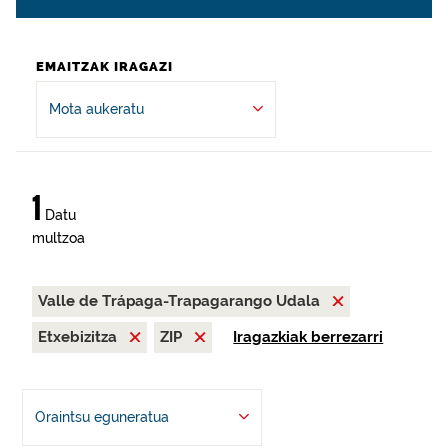
EMAITZAK IRAGAZI
Mota aukeratu
1
Datu
multzoa
Valle de Trápaga-Trapagarango Udala
Etxebizitza
ZIP
Iragazkiak berrezarri
Oraintsu eguneratua