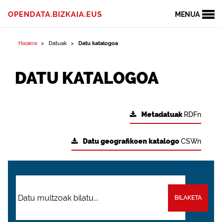
OPENDATA.BIZKAIA.EUS
MENUA
Hasiera
Datuak
Datu katalogoa
DATU KATALOGOA
Metadatuak
RDFn
Datu geografikoen katalogo
CSWn
BILAKETA