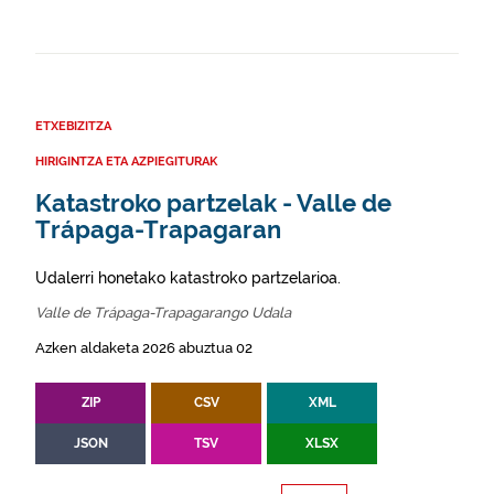
ETXEBIZITZA
HIRIGINTZA ETA AZPIEGITURAK
Katastroko partzelak - Valle de
Trápaga-Trapagaran
Udalerri honetako katastroko partzelarioa.
Valle de Trápaga-Trapagarango Udala
Azken aldaketa 2026 abuztua 02
ZIP
CSV
XML
JSON
TSV
XLSX