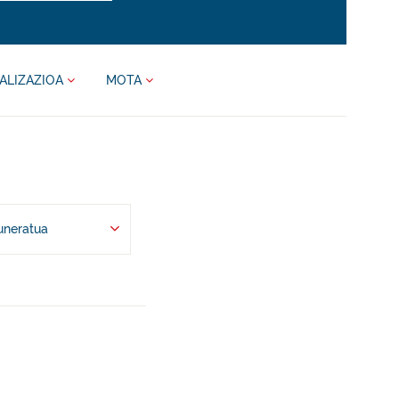
ALIZAZIOA
MOTA
uneratua