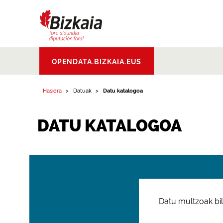
Bizkaiko Foru
OPENDATA.BIZKAIA.EUS
Aldundia
.
Diputacion
Foral de Bizkaia
Hasiera
Datuak
Datu katalogoa
DATU KATALOGOA