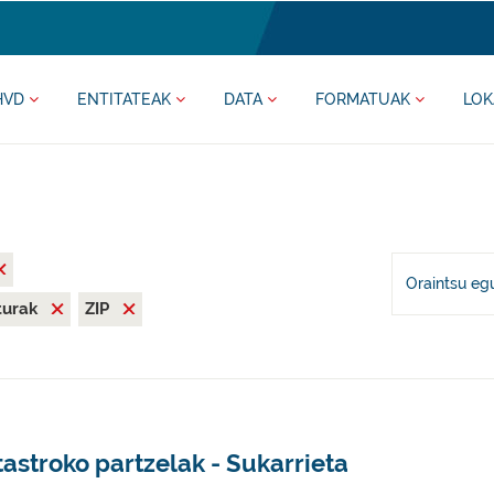
HVD
ENTITATEAK
DATA
FORMATUAK
LOK
Oraintsu eg
iturak
ZIP
astroko partzelak - Sukarrieta