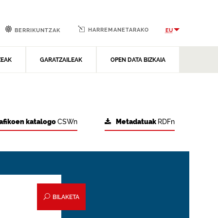
HARREMANETARAKO
EU
BERRIKUNTZAK
ZEAK
GARATZAILEAK
OPEN DATA BIZKAIA
afikoen katalogo
CSWn
Metadatuak
RDFn
BILAKETA