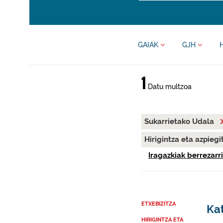
GAIAK
GJH
1
Datu multzoa
Sukarrietako Udala
Hirigintza eta azpieg
Iragazkiak berrezarri
ETXEBIZITZA
Kat
HIRIGINTZA ETA