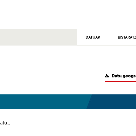
DATUAK
BISTARAT
Datu geogr