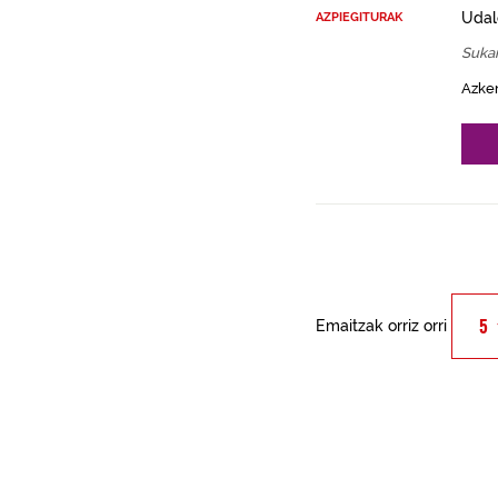
Udal
AZPIEGITURAK
Sukar
Azke
Emaitzak orriz orri