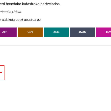
erri honetako katastroko partzelarioa.
rietako Udala
n aldaketa 2026 abuztua 02
ZIP
CSV
XML
JSON
TS