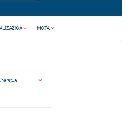
ALIZAZIOA
MOTA
uneratua