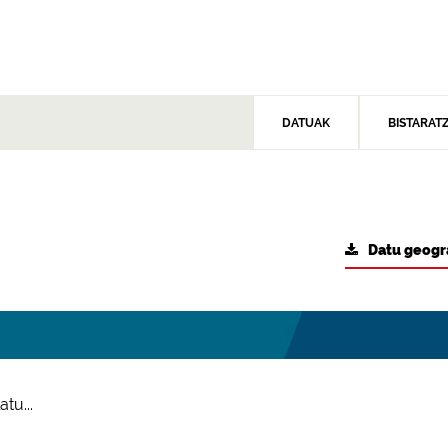
DATUAK
BISTARAT
Datu geogr