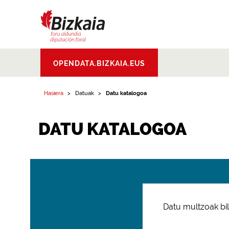
Bizkaiko Foru
OPENDATA.BIZKAIA.EUS
Aldundia
.
Diputacion
Foral de Bizkaia
Hasiera
Datuak
Datu katalogoa
DATU KATALOGOA