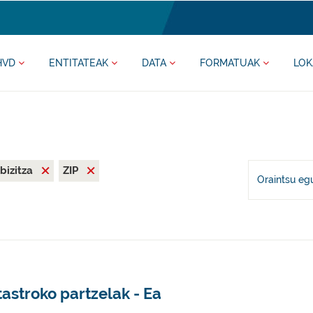
HVD
ENTITATEAK
DATA
FORMATUAK
LOK
bizitza
ZIP
Oraintsu eg
astroko partzelak - Ea