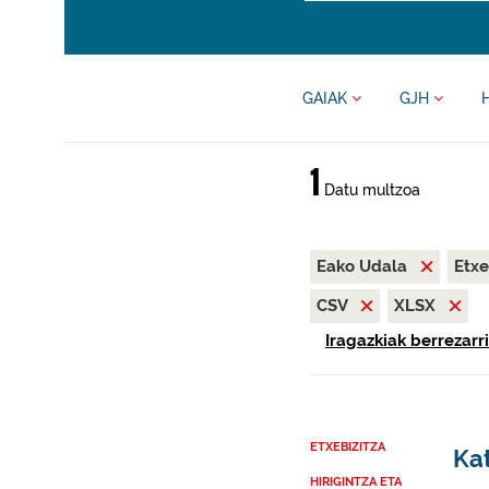
GAIAK
GJH
1
Datu multzoa
Eako Udala
Etxe
CSV
XLSX
Iragazkiak berrezarri
ETXEBIZITZA
Kat
HIRIGINTZA ETA