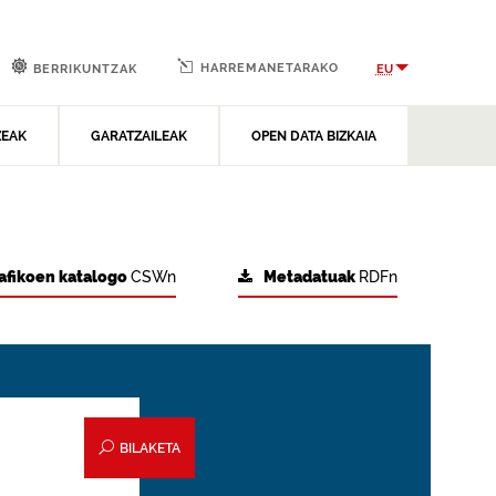
HARREMANETARAKO
EU
BERRIKUNTZAK
ZEAK
GARATZAILEAK
OPEN DATA BIZKAIA
afikoen katalogo
CSWn
Metadatuak
RDFn
BILAKETA