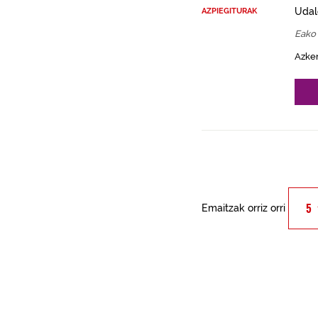
Udal
AZPIEGITURAK
Eako
Azke
Emaitzak orriz orri