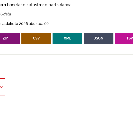
erri honetako katastroko partzelarioa.
 Udala
n aldaketa 2026 abuztua 02
ZIP
CSV
XML
JSON
TS