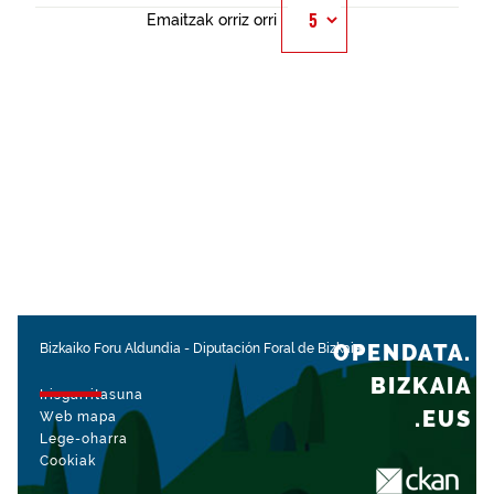
Emaitzak orriz orri
OPENDATA.
Bizkaiko Foru Aldundia
-
Diputación Foral de Bizkaia
BIZKAIA
Irisgarritasuna
.EUS
Web mapa
Lege-oharra
Cookiak