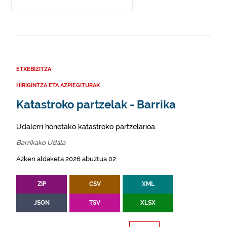
ETXEBIZITZA
HIRIGINTZA ETA AZPIEGITURAK
Katastroko partzelak - Barrika
Udalerri honetako katastroko partzelarioa.
Barrikako Udala
Azken aldaketa 2026 abuztua 02
ZIP
CSV
XML
JSON
TSV
XLSX