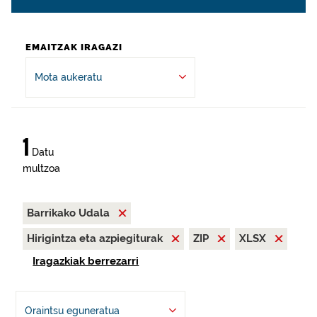
EMAITZAK IRAGAZI
Mota aukeratu
1
Datu
multzoa
Barrikako Udala
Hirigintza eta azpiegiturak
ZIP
XLSX
Iragazkiak berrezarri
Oraintsu eguneratua