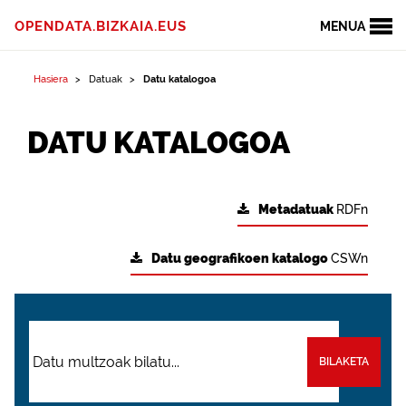
OPENDATA.BIZKAIA.EUS
MENUA
Hasiera
Datuak
Datu katalogoa
DATU KATALOGOA
Metadatuak
RDFn
Datu geografikoen katalogo
CSWn
BILAKETA