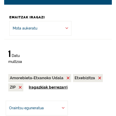
EMAITZAK IRAGAZI
Mota aukeratu
1
Datu
multzoa
Amorebieta-Etxanoko Udala
Etxebizitza
ZIP
Iragazkiak berrezarri
Oraintsu eguneratua