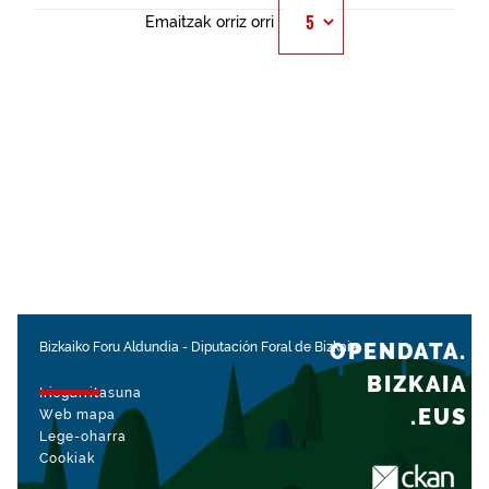
Emaitzak orriz orri
OPENDATA.
Bizkaiko Foru Aldundia
-
Diputación Foral de Bizkaia
BIZKAIA
Irisgarritasuna
.EUS
Web mapa
Lege-oharra
Cookiak