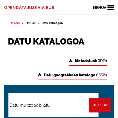
OPENDATA.BIZKAIA.EUS
MENUA
Hasiera
Datuak
Datu katalogoa
DATU KATALOGOA
Metadatuak
RDFn
Datu geografikoen katalogo
CSWn
BILAKETA