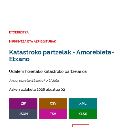
ETXEBIZITZA
HIRIGINTZA ETA AZPIEGITURAK
Katastroko partzelak - Amorebieta-
Etxano
Udalerri honetako katastroko partzelarioa.
Amorebieta-Etxanoko Udala
Azken aldaketa 2026 abuztua 02
ZIP
CSV
XML
JSON
TSV
XLSX