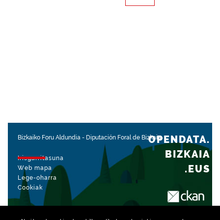
OPENDATA.
Bizkaiko Foru Aldundia
-
Diputación Foral de Bizkaia
BIZKAIA
Irisgarritasuna
.EUS
Web mapa
Lege-oharra
Cookiak
rekin kudeatua