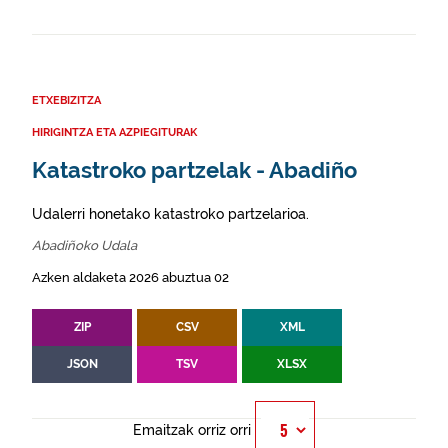
ETXEBIZITZA
HIRIGINTZA ETA AZPIEGITURAK
Katastroko partzelak - Abadiño
Udalerri honetako katastroko partzelarioa.
Abadiñoko Udala
Azken aldaketa 2026 abuztua 02
ZIP
CSV
XML
JSON
TSV
XLSX
Emaitzak orriz orri