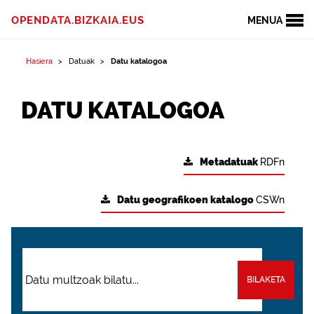
OPENDATA.BIZKAIA.EUS
MENUA
Hasiera
Datuak
Datu katalogoa
DATU KATALOGOA
Metadatuak
RDFn
Datu geografikoen katalogo
CSWn
BILAKETA