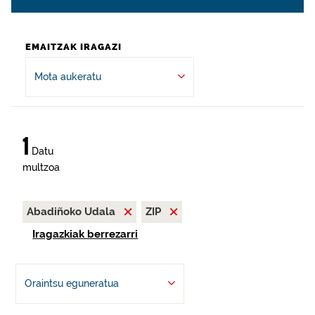
EMAITZAK IRAGAZI
Mota aukeratu
1
Datu
multzoa
Abadiñoko Udala
ZIP
Iragazkiak berrezarri
Oraintsu eguneratua