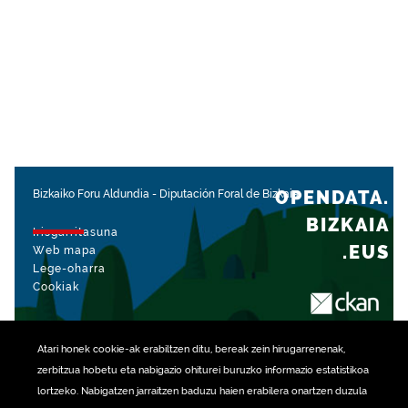
OPENDATA.
Bizkaiko Foru Aldundia
-
Diputación Foral de Bizkaia
BIZKAIA
Irisgarritasuna
.EUS
Web mapa
Lege-oharra
Cookiak
rekin kudeatua
Atari honek
cookie
-ak erabiltzen ditu, bereak zein hirugarrenenak,
zerbitzua hobetu eta nabigazio ohiturei buruzko informazio estatistikoa
lortzeko. Nabigatzen jarraitzen baduzu haien erabilera onartzen duzula