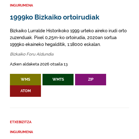
INGURUMENA
1999ko Bizkaiko ortoirudiak
Bizkaiko Lurralde Historikoko 1999 urteko aireko irudi orto
zuzenduak. Pixel 0,25m-ko ortoirudia, 2020an sortua
1999ko ekaineko hegalditik, 1:18000 eskalan.
Bizkaiko Foru Aldundia
Azken aldaketa 2026 otsaila 13
WMS
WMTS
ZIP
ATOM
ETXEBIZITZA
INGURUMENA