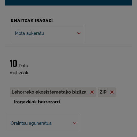
EMAITZAK IRAGAZI
Mota aukeratu
10
Datu
multzoak
Lehorreko ekosistemetako bizitza
ZIP
Iragazkiak berrezarri
Oraintsu eguneratua