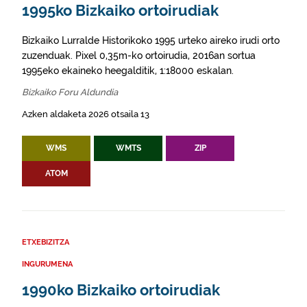
1995ko Bizkaiko ortoirudiak
Bizkaiko Lurralde Historikoko 1995 urteko aireko irudi orto
zuzenduak. Pixel 0,35m-ko ortoirudia, 2016an sortua
1995eko ekaineko heegalditik, 1:18000 eskalan.
Bizkaiko Foru Aldundia
Azken aldaketa 2026 otsaila 13
WMS
WMTS
ZIP
ATOM
ETXEBIZITZA
INGURUMENA
1990ko Bizkaiko ortoirudiak