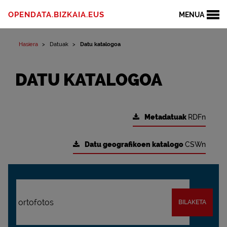
OPENDATA.BIZKAIA.EUS
MENUA
Hasiera
Datuak
Datu katalogoa
DATU KATALOGOA
Metadatuak
RDFn
Datu geografikoen katalogo
CSWn
BILAKETA