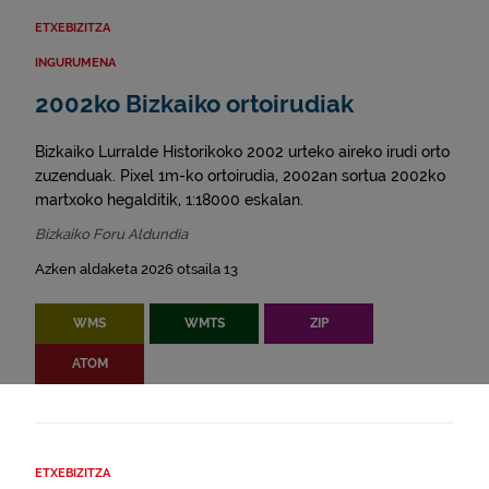
ETXEBIZITZA
INGURUMENA
2002ko Bizkaiko ortoirudiak
Bizkaiko Lurralde Historikoko 2002 urteko aireko irudi orto
zuzenduak. Pixel 1m-ko ortoirudia, 2002an sortua 2002ko
martxoko hegalditik, 1:18000 eskalan.
Bizkaiko Foru Aldundia
Azken aldaketa 2026 otsaila 13
WMS
WMTS
ZIP
ATOM
ETXEBIZITZA