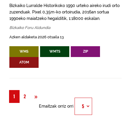
Bizkaiko Lurralde Historikoko 1990 urteko aireko irudi orto
zuzenduak. Pixel 0,35m-ko ortoirudia, 2016an sortua
1990eko maiatzeko hegalditik, 1:18000 eskalan.
Bizkaiko Foru Aldundia
Azken aldaketa 2026 otsaila 13
WMS
WMTS
ZIP
ATOM
Hurrengoa
»
1
2
Emaitzak orriz orri