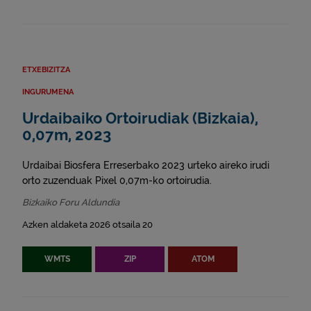
ETXEBIZITZA
INGURUMENA
Urdaibaiko Ortoirudiak (Bizkaia),
0,07m, 2023
Urdaibai Biosfera Erreserbako 2023 urteko aireko irudi
orto zuzenduak Pixel 0,07m-ko ortoirudia.
Bizkaiko Foru Aldundia
Azken aldaketa 2026 otsaila 20
WMTS
ZIP
ATOM