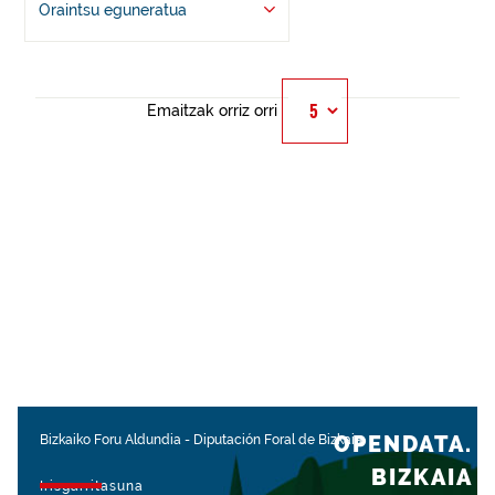
Oraintsu eguneratua
Emaitzak orriz orri
OPENDATA.
Bizkaiko Foru Aldundia
-
Diputación Foral de Bizkaia
BIZKAIA
Irisgarritasuna