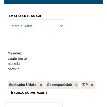
EMAITZAK IRAGAZI
Mota aukeratu
Mesedez
saiatu beste
bilaketa
batekin.
Sestaoko Udala
Geoespazialak
ZIP
Iragazkiak berrezarri