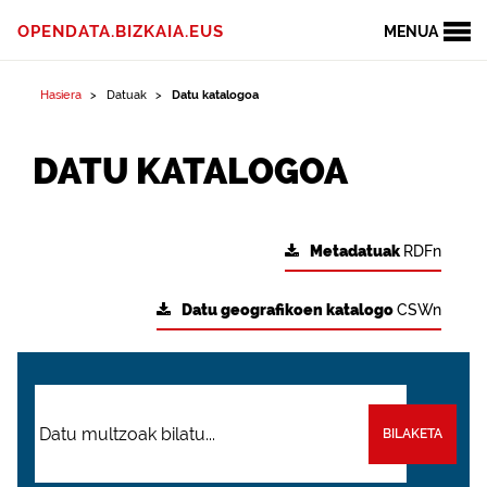
OPENDATA.BIZKAIA.EUS
MENUA
Hasiera
Datuak
Datu katalogoa
DATU KATALOGOA
Metadatuak
RDFn
Datu geografikoen katalogo
CSWn
BILAKETA