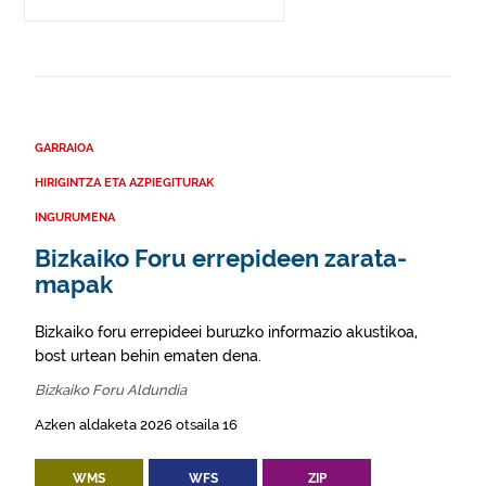
GARRAIOA
HIRIGINTZA ETA AZPIEGITURAK
INGURUMENA
Bizkaiko Foru errepideen zarata-
mapak
Bizkaiko foru errepideei buruzko informazio akustikoa,
bost urtean behin ematen dena.
Bizkaiko Foru Aldundia
Azken aldaketa 2026 otsaila 16
WMS
WFS
ZIP