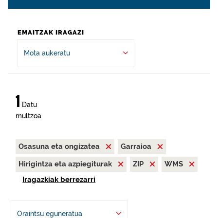
EMAITZAK IRAGAZI
Mota aukeratu
1
Datu
multzoa
Osasuna eta ongizatea
Garraioa
Hirigintza eta azpiegiturak
ZIP
WMS
Iragazkiak berrezarri
Oraintsu eguneratua