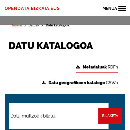
OPENDATA.BIZKAIA.EUS
MENUA
Hasiera
Datuak
Datu katalogoa
DATU KATALOGOA
Metadatuak
RDFn
Datu geografikoen katalogo
CSWn
BILAKETA