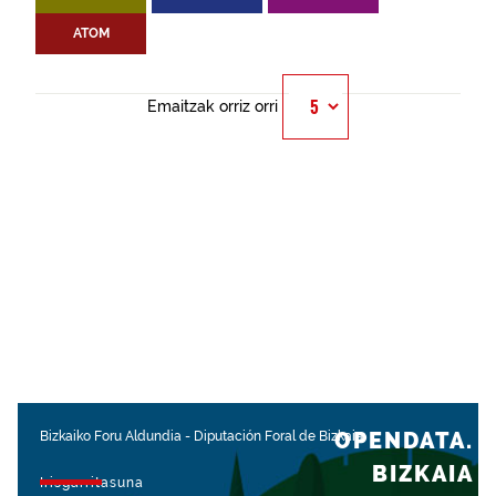
ATOM
Emaitzak orriz orri
OPENDATA.
Bizkaiko Foru Aldundia
-
Diputación Foral de Bizkaia
BIZKAIA
Irisgarritasuna