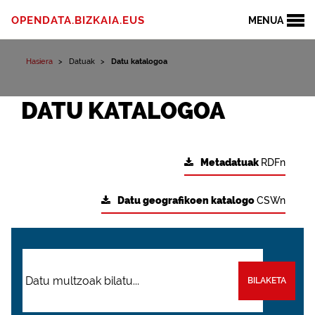
OPENDATA.BIZKAIA.EUS
MENUA
Hasiera
Datuak
Datu katalogoa
DATU KATALOGOA
Metadatuak
RDFn
Datu geografikoen katalogo
CSWn
BILAKETA