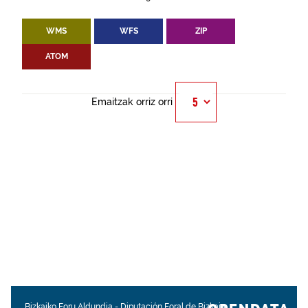
WMS
WFS
ZIP
ATOM
Emaitzak orriz orri
Bizkaiko Foru Aldundia
-
Diputación Foral de Bizkaia