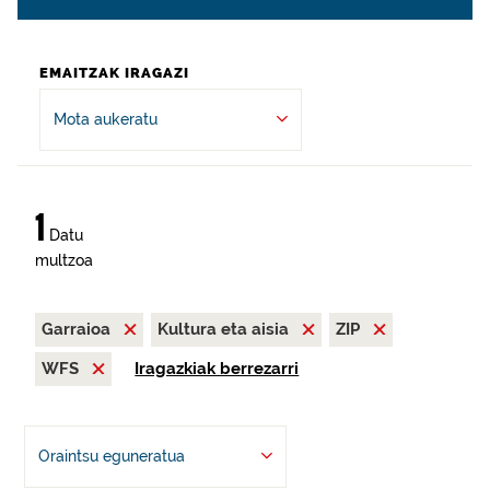
EMAITZAK IRAGAZI
Mota aukeratu
1
Datu
multzoa
Garraioa
Kultura eta aisia
ZIP
WFS
Iragazkiak berrezarri
Oraintsu eguneratua