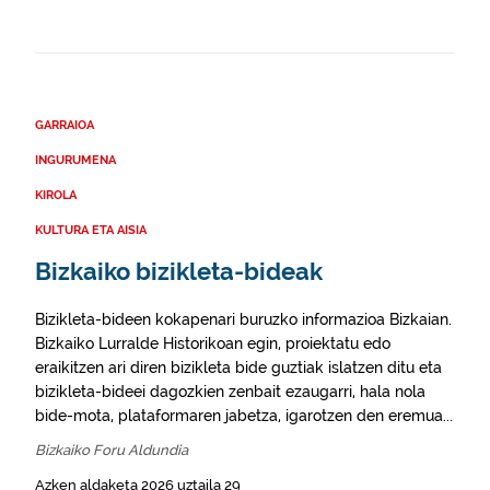
GARRAIOA
INGURUMENA
KIROLA
KULTURA ETA AISIA
Bizkaiko bizikleta-bideak
Bizikleta-bideen kokapenari buruzko informazioa Bizkaian.
Bizkaiko Lurralde Historikoan egin, proiektatu edo
eraikitzen ari diren bizikleta bide guztiak islatzen ditu eta
bizikleta-bideei dagozkien zenbait ezaugarri, hala nola
bide-mota, plataformaren jabetza, igarotzen den eremua...
Bizkaiko Foru Aldundia
Azken aldaketa 2026 uztaila 29