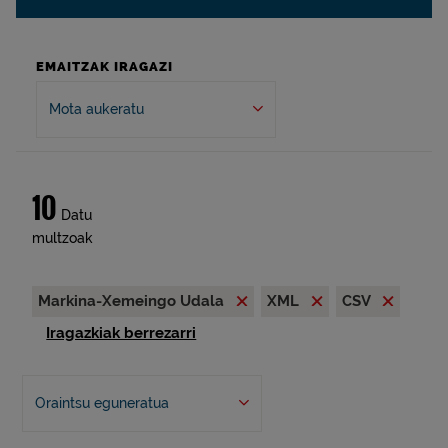
EMAITZAK IRAGAZI
Mota aukeratu
10
Datu
multzoak
Markina-Xemeingo Udala
XML
CSV
Iragazkiak berrezarri
Oraintsu eguneratua