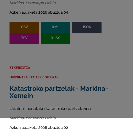
Markina-Xemeingo Udala
Azken aldaketa 2026 abuztua 04
CSV
XML
JSON
TSV
XLSX
ETXEBIZITZA
HIRIGINTZA ETA AZPIEGITURAK
Katastroko partzelak - Markina-
Xemein
Udalerri honetako katastroko partzelarioa.
Markina-Xemeingo Udala
Azken aldaketa 2026 abuztua 02