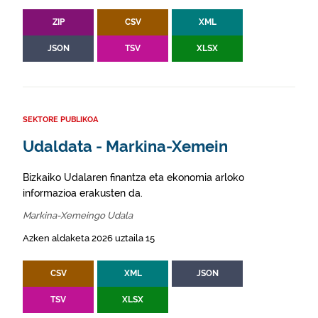
ZIP
CSV
XML
JSON
TSV
XLSX
SEKTORE PUBLIKOA
Udaldata - Markina-Xemein
Bizkaiko Udalaren finantza eta ekonomia arloko
informazioa erakusten da.
Markina-Xemeingo Udala
Azken aldaketa 2026 uztaila 15
CSV
XML
JSON
TSV
XLSX