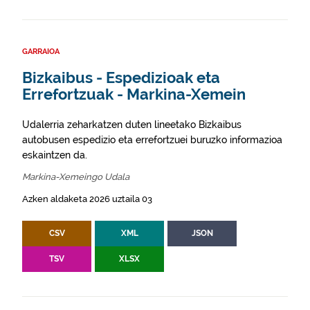
GARRAIOA
Bizkaibus - Espedizioak eta
Errefortzuak - Markina-Xemein
Udalerria zeharkatzen duten lineetako Bizkaibus
autobusen espedizio eta errefortzuei buruzko informazioa
eskaintzen da.
Markina-Xemeingo Udala
Azken aldaketa 2026 uztaila 03
CSV
XML
JSON
TSV
XLSX