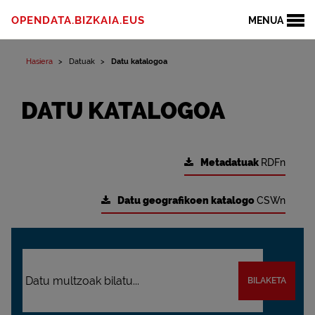
OPENDATA.BIZKAIA.EUS
MENUA
Hasiera
Datuak
Datu katalogoa
DATU KATALOGOA
Metadatuak
RDFn
Datu geografikoen katalogo
CSWn
BILAKETA