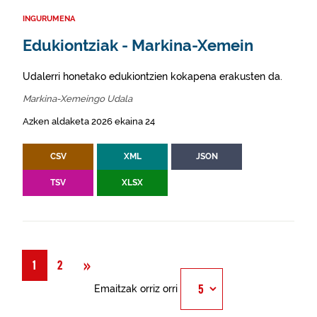
INGURUMENA
Edukiontziak - Markina-Xemein
Udalerri honetako edukiontzien kokapena erakusten da.
Markina-Xemeingo Udala
Azken aldaketa 2026 ekaina 24
CSV
XML
JSON
TSV
XLSX
Hurrengoa
»
1
2
Emaitzak orriz orri