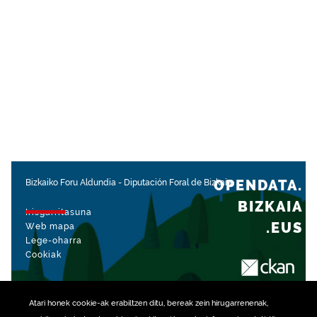
OPENDATA.
Bizkaiko Foru Aldundia
-
Diputación Foral de Bizkaia
BIZKAIA
Irisgarritasuna
.EUS
Web mapa
Lege-oharra
Cookiak
rekin kudeatua
Atari honek
cookie
-ak erabiltzen ditu, bereak zein hirugarrenenak,