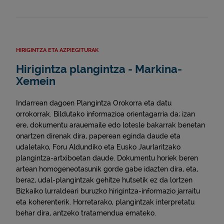
HIRIGINTZA ETA AZPIEGITURAK
Hirigintza plangintza - Markina-
Xemein
Indarrean dagoen Plangintza Orokorra eta datu
orrokorrak. Bildutako informazioa orientagarria da; izan
ere, dokumentu arauemaile edo lotesle bakarrak benetan
onartzen direnak dira, paperean eginda daude eta
udaletako, Foru Aldundiko eta Eusko Jaurlaritzako
plangintza-artxiboetan daude. Dokumentu horiek beren
artean homogeneotasunik gorde gabe idazten dira, eta,
beraz, udal-plangintzak gehitze hutsetik ez da lortzen
Bizkaiko lurraldeari buruzko hirigintza-informazio jarraitu
eta koherenterik. Horretarako, plangintzak interpretatu
behar dira, antzeko tratamendua emateko.