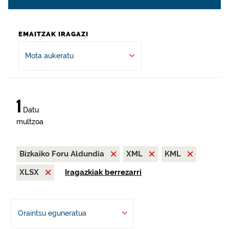
EMAITZAK IRAGAZI
Mota aukeratu
1
Datu
multzoa
Bizkaiko Foru Aldundia
XML
KML
XLSX
Iragazkiak berrezarri
Oraintsu eguneratua