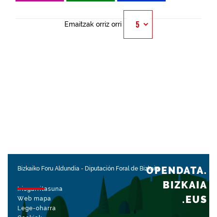
Emaitzak orriz orri
OPENDATA.
Bizkaiko Foru Aldundia
-
Diputación Foral de Bizkaia
BIZKAIA
Irisgarritasuna
.EUS
Web mapa
Lege-oharra