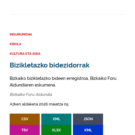
INGURUMENA
KIROLA
KULTURA ETA AISIA
Bizikletazko bidezidorrak
Bizkaiko bizikletazko bideen erregistroa, Bizkaiko Foru
Aldundiaren eskumena.
Bizkaiko Foru Aldundia
Azken aldaketa 2026 maiatza 05
CSV
XML
JSON
TSV
XLSX
KML