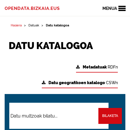
OPENDATA.BIZKAIA.EUS
MENUA
Hasiera
Datuak
Datu katalogoa
DATU KATALOGOA
Metadatuak
RDFn
Datu geografikoen katalogo
CSWn
BILAKETA