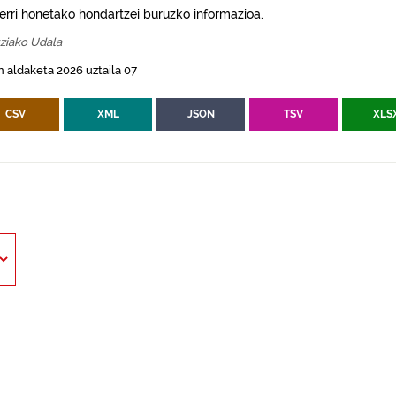
erri honetako hondartzei buruzko informazioa.
ziako Udala
 aldaketa 2026 uztaila 07
CSV
XML
JSON
TSV
XLS