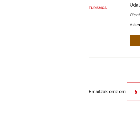
Udal
TURISMOA
Plent
Azken
Emaitzak orriz orri