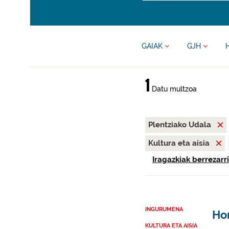
GAIAK
GJH
1
Datu multzoa
Plentziako Udala
Kultura eta aisia
Iragazkiak berrezarri
INGURUMENA
Hon
KULTURA ETA AISIA