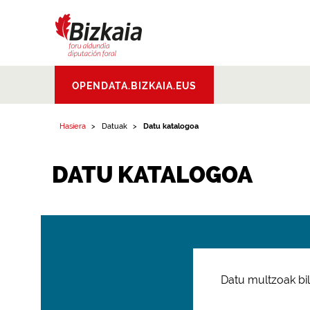
Bizkaiko Foru
OPENDATA.BIZKAIA.EUS
Aldundia
.
Diputacion
Foral de Bizkaia
Hasiera
Datuak
Datu katalogoa
DATU KATALOGOA