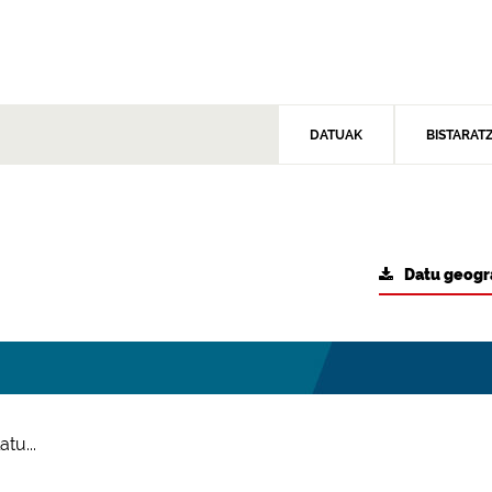
DATUAK
BISTARAT
Datu geogr