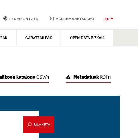
HARREMANETARAKO
EU
BERRIKUNTZAK
ZEAK
GARATZAILEAK
OPEN DATA BIZKAIA
afikoen katalogo
CSWn
Metadatuak
RDFn
BILAKETA