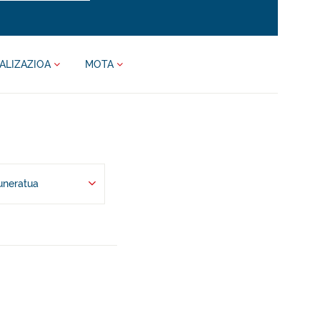
ALIZAZIOA
MOTA
uneratua