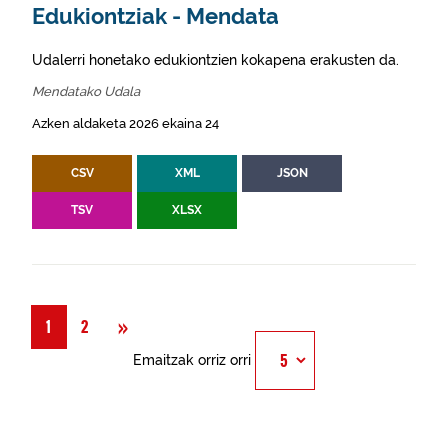
Edukiontziak - Mendata
Udalerri honetako edukiontzien kokapena erakusten da.
Mendatako Udala
Azken aldaketa 2026 ekaina 24
CSV
XML
JSON
TSV
XLSX
Hurrengoa
»
1
2
Emaitzak orriz orri