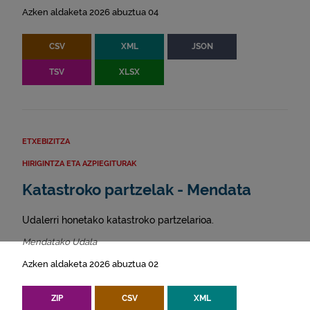
Azken aldaketa 2026 abuztua 04
CSV
XML
JSON
TSV
XLSX
ETXEBIZITZA
HIRIGINTZA ETA AZPIEGITURAK
Katastroko partzelak - Mendata
Udalerri honetako katastroko partzelarioa.
Mendatako Udala
Azken aldaketa 2026 abuztua 02
ZIP
CSV
XML