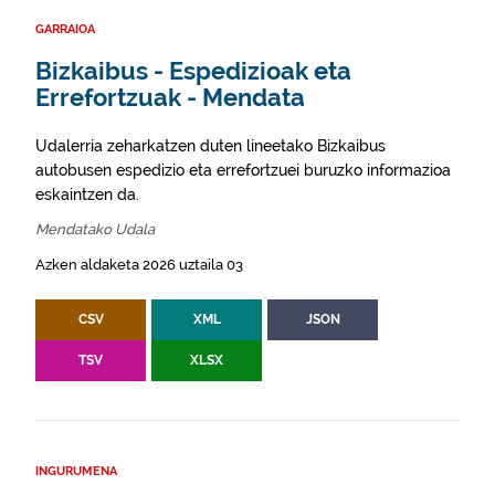
GARRAIOA
Bizkaibus - Espedizioak eta
Errefortzuak - Mendata
Udalerria zeharkatzen duten lineetako Bizkaibus
autobusen espedizio eta errefortzuei buruzko informazioa
eskaintzen da.
Mendatako Udala
Azken aldaketa 2026 uztaila 03
CSV
XML
JSON
TSV
XLSX
INGURUMENA