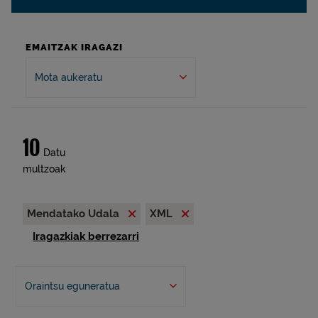
EMAITZAK IRAGAZI
Mota aukeratu
10
Datu
multzoak
Mendatako Udala
XML
Iragazkiak berrezarri
Oraintsu eguneratua