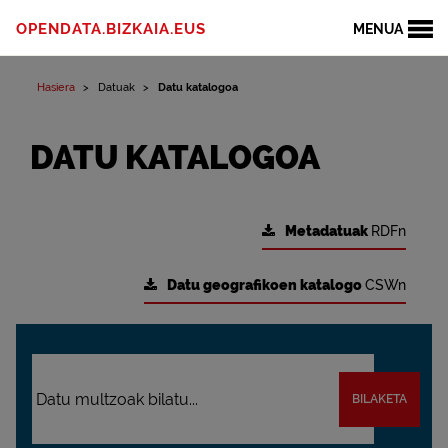
OPENDATA.BIZKAIA.EUS
MENUA
Hasiera
Datuak
Datu katalogoa
DATU KATALOGOA
Metadatuak
RDFn
Datu geografikoen katalogo
CSWn
BILAKETA