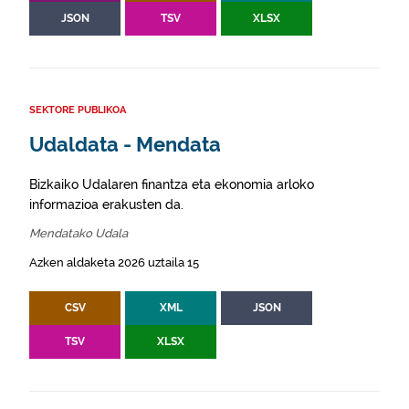
JSON
TSV
XLSX
SEKTORE PUBLIKOA
Udaldata - Mendata
Bizkaiko Udalaren finantza eta ekonomia arloko
informazioa erakusten da.
Mendatako Udala
Azken aldaketa 2026 uztaila 15
CSV
XML
JSON
TSV
XLSX