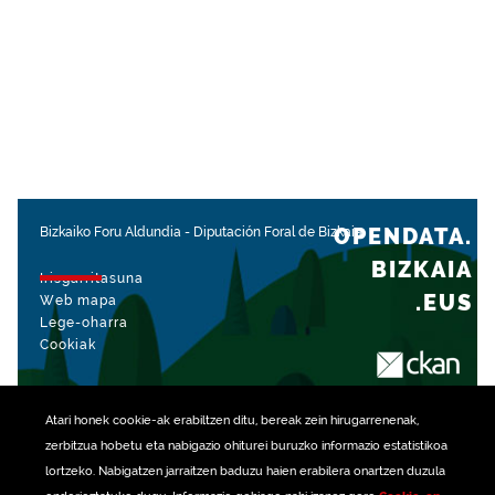
OPENDATA.
Bizkaiko Foru Aldundia
-
Diputación Foral de Bizkaia
BIZKAIA
Irisgarritasuna
.EUS
Web mapa
Lege-oharra
Cookiak
rekin kudeatua
Atari honek
cookie
-ak erabiltzen ditu, bereak zein hirugarrenenak,
zerbitzua hobetu eta nabigazio ohiturei buruzko informazio estatistikoa
lortzeko. Nabigatzen jarraitzen baduzu haien erabilera onartzen duzula