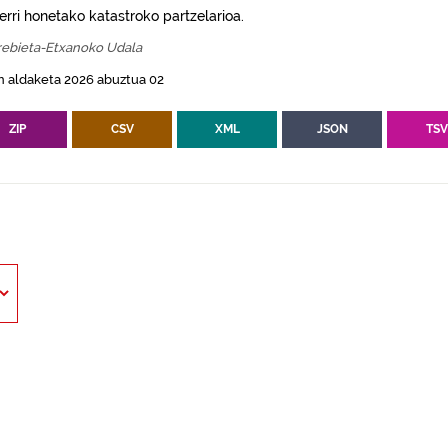
erri honetako katastroko partzelarioa.
ebieta-Etxanoko Udala
n aldaketa 2026 abuztua 02
ZIP
CSV
XML
JSON
TS