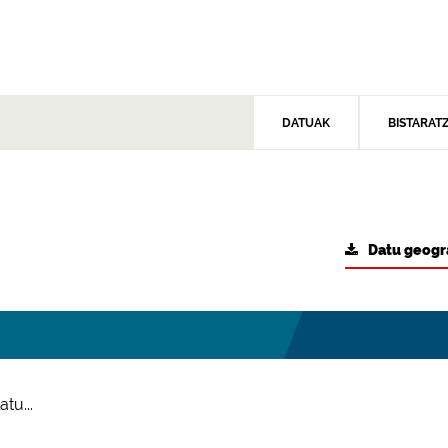
DATUAK
BISTARAT
Datu geogr