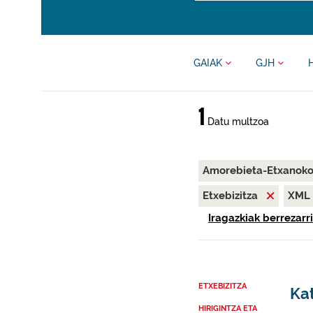
GAIAK
GJH
1
Datu multzoa
Amorebieta-Etxanok
Etxebizitza
XML
Iragazkiak berrezarri
ETXEBIZITZA
Ka
HIRIGINTZA ETA