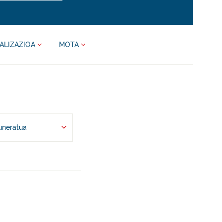
ALIZAZIOA
MOTA
uneratua