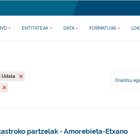
HVD
ENTITATEAK
DATA
FORMATUAK
LOK
o Udala
Oraintsu eg
tastroko partzelak - Amorebieta-Etxano