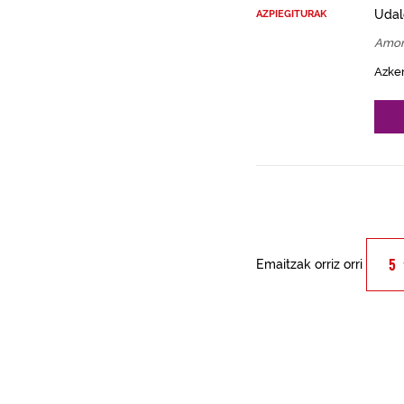
Udal
AZPIEGITURAK
Amor
Azke
Emaitzak orriz orri