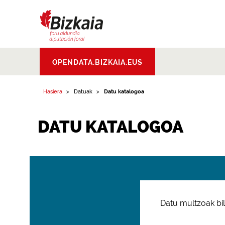
Bizkaiko Foru
OPENDATA.BIZKAIA.EUS
Aldundia
.
Diputacion
Foral de Bizkaia
Hasiera
Datuak
Datu katalogoa
DATU KATALOGOA