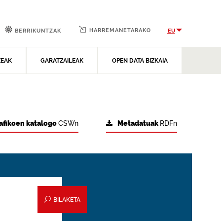
HARREMANETARAKO
EU
BERRIKUNTZAK
ZEAK
GARATZAILEAK
OPEN DATA BIZKAIA
afikoen katalogo
CSWn
Metadatuak
RDFn
BILAKETA