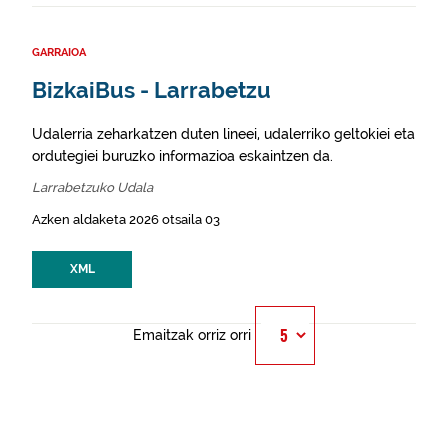
GARRAIOA
BizkaiBus - Larrabetzu
Udalerria zeharkatzen duten lineei, udalerriko geltokiei eta
ordutegiei buruzko informazioa eskaintzen da.
Larrabetzuko Udala
Azken aldaketa 2026 otsaila 03
XML
Emaitzak orriz orri