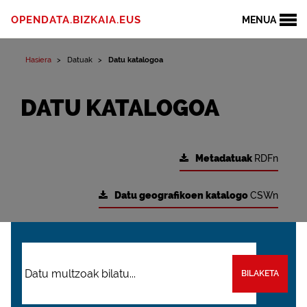
OPENDATA.BIZKAIA.EUS
MENUA
Hasiera
Datuak
Datu katalogoa
DATU KATALOGOA
Metadatuak
RDFn
Datu geografikoen katalogo
CSWn
BILAKETA