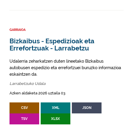
GARRAIOA
Bizkaibus - Espedizioak eta
Errefortzuak - Larrabetzu
Udalerria zeharkatzen duten lineetako Bizkaibus
autobusen espedizio eta errefortzuei buruzko informazioa
eskaintzen da.
Larrabetzuko Udala
Azken aldaketa 2026 uztaila 03
CSV
XML
JSON
TSV
XLSX