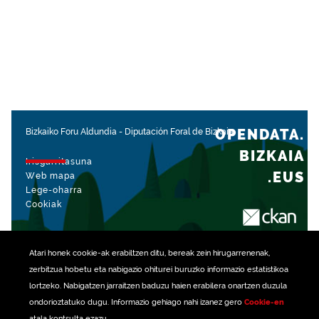
OPENDATA.
Bizkaiko Foru Aldundia
-
Diputación Foral de Bizkaia
BIZKAIA
Irisgarritasuna
.EUS
Web mapa
Lege-oharra
Cookiak
rekin kudeatua
Atari honek
cookie
-ak erabiltzen ditu, bereak zein hirugarrenenak,
zerbitzua hobetu eta nabigazio ohiturei buruzko informazio estatistikoa
lortzeko. Nabigatzen jarraitzen baduzu haien erabilera onartzen duzula
ondorioztatuko dugu. Informazio gehiago nahi izanez gero
Cookie-en
atala kontsulta ezazu.