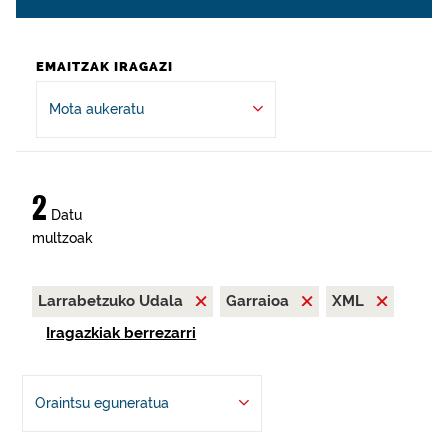
EMAITZAK IRAGAZI
Mota aukeratu
2
Datu
multzoak
Larrabetzuko Udala
Garraioa
XML
Iragazkiak berrezarri
Oraintsu eguneratua