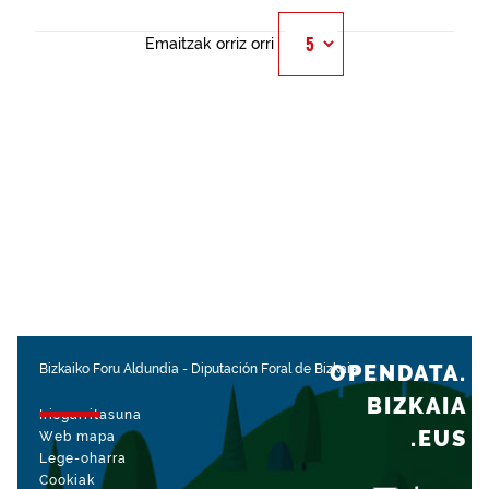
Emaitzak orriz orri
OPENDATA.
Bizkaiko Foru Aldundia
-
Diputación Foral de Bizkaia
BIZKAIA
Irisgarritasuna
.EUS
Web mapa
Lege-oharra
Cookiak