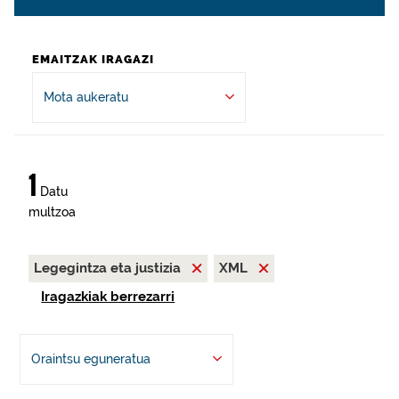
EMAITZAK IRAGAZI
Mota aukeratu
1
Datu
multzoa
Legegintza eta justizia
XML
Iragazkiak berrezarri
Oraintsu eguneratua