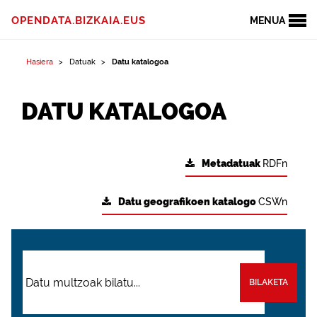
OPENDATA.BIZKAIA.EUS
MENUA
Hasiera
Datuak
Datu katalogoa
DATU KATALOGOA
Metadatuak
RDFn
Datu geografikoen katalogo
CSWn
BILAKETA