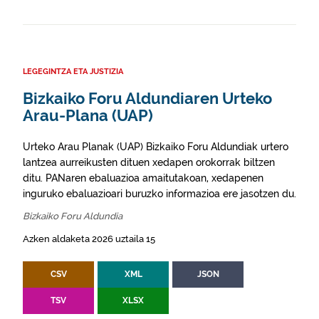
LEGEGINTZA ETA JUSTIZIA
Bizkaiko Foru Aldundiaren Urteko
Arau-Plana (UAP)
Urteko Arau Planak (UAP) Bizkaiko Foru Aldundiak urtero
lantzea aurreikusten dituen xedapen orokorrak biltzen
ditu. PANaren ebaluazioa amaitutakoan, xedapenen
inguruko ebaluazioari buruzko informazioa ere jasotzen du.
Bizkaiko Foru Aldundia
Azken aldaketa 2026 uztaila 15
CSV
XML
JSON
TSV
XLSX