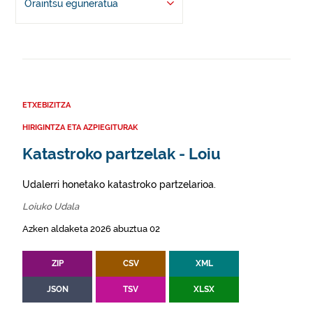
Oraintsu eguneratua
ETXEBIZITZA
HIRIGINTZA ETA AZPIEGITURAK
Katastroko partzelak - Loiu
Udalerri honetako katastroko partzelarioa.
Loiuko Udala
Azken aldaketa 2026 abuztua 02
ZIP
CSV
XML
JSON
TSV
XLSX