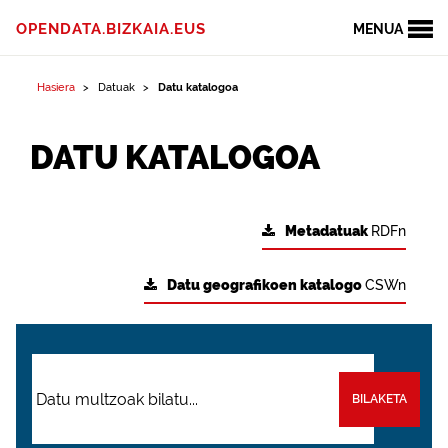
OPENDATA.BIZKAIA.EUS
MENUA
Hasiera
Datuak
Datu katalogoa
DATU KATALOGOA
Metadatuak
RDFn
Datu geografikoen katalogo
CSWn
BILAKETA