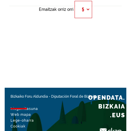
Emaitzak orriz orri
OPENDATA.
Bizkaiko Foru Aldundia
-
Diputación Foral de Bizkaia
BIZKAIA
Irisgarritasuna
.EUS
Web mapa
Lege-oharra
Cookiak