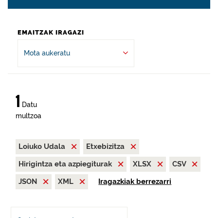
EMAITZAK IRAGAZI
Mota aukeratu
1
Datu
multzoa
Loiuko Udala
Etxebizitza
Hirigintza eta azpiegiturak
XLSX
CSV
JSON
XML
Iragazkiak berrezarri