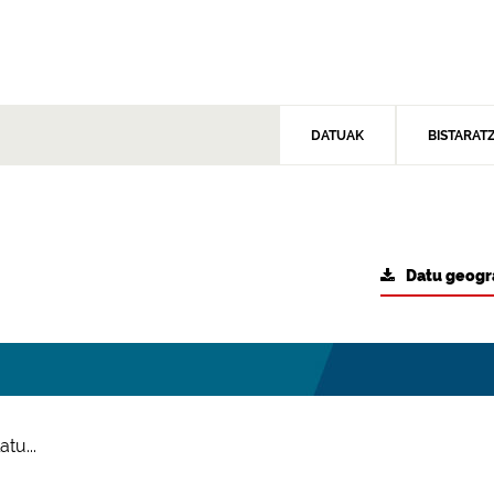
DATUAK
BISTARAT
Datu geogr