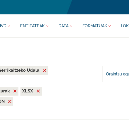
HVD
ENTITATEAK
DATA
FORMATUAK
LOK
Gerrikaitzeko Udala
Oraintsu eg
iturak
XLSX
ON