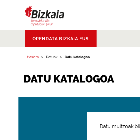
Bizkaiko Foru
OPENDATA.BIZKAIA.EUS
Aldundia
.
Diputacion
Foral de Bizkaia
Hasiera
Datuak
Datu katalogoa
DATU KATALOGOA