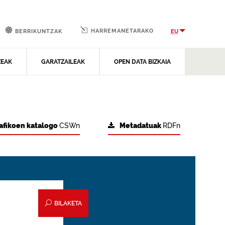
HARREMANETARAKO
EU
BERRIKUNTZAK
ZEAK
GARATZAILEAK
OPEN DATA BIZKAIA
afikoen katalogo
CSWn
Metadatuak
RDFn
BILAKETA