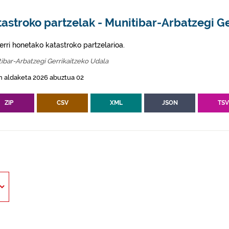
astroko partzelak - Munitibar-Arbatzegi Ge
erri honetako katastroko partzelarioa.
ibar-Arbatzegi Gerrikaitzeko Udala
n aldaketa 2026 abuztua 02
ZIP
CSV
XML
JSON
TS