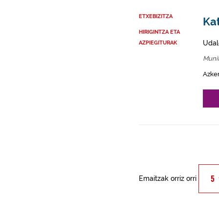
ETXEBIZITZA
Kat
HIRIGINTZA ETA
Udal
AZPIEGITURAK
Munit
Azke
Emaitzak orriz orri