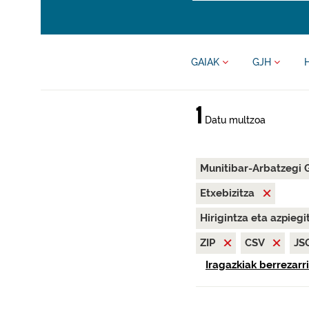
GAIAK
GJH
1
Datu multzoa
Munitibar-Arbatzegi 
Etxebizitza
Hirigintza eta azpieg
ZIP
CSV
JS
Iragazkiak berrezarri