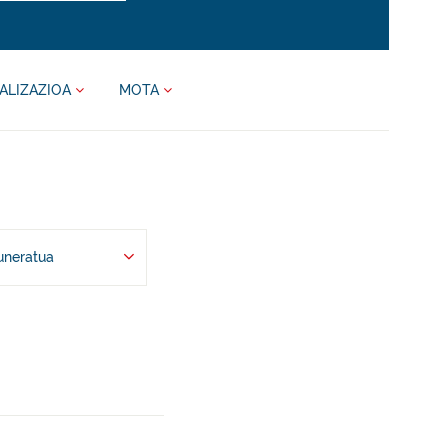
ALIZAZIOA
MOTA
uneratua