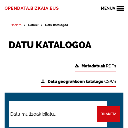
OPENDATA.BIZKAIA.EUS
MENUA
Hasiera
Datuak
Datu katalogoa
DATU KATALOGOA
Metadatuak
RDFn
Datu geografikoen katalogo
CSWn
BILAKETA