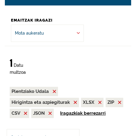
EMAITZAK IRAGAZI
Mota aukeratu
1
Datu
multzoa
Plentziako Udala
Hirigintza eta azpiegiturak
XLSX
ZIP
CSV
JSON
Iragazkiak berrezarri