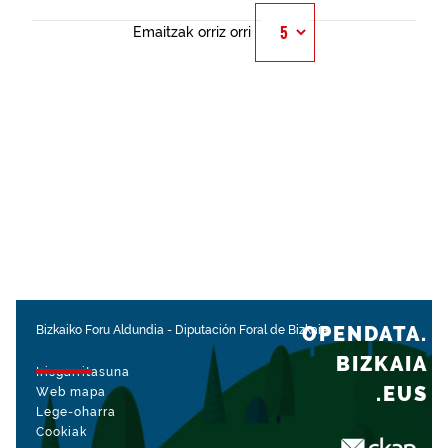
Emaitzak orriz orri
OPENDATA.
Bizkaiko Foru Aldundia
-
Diputación Foral de Bizkaia
BIZKAIA
Irisgarritasuna
.EUS
Web mapa
Lege-oharra
Cookiak