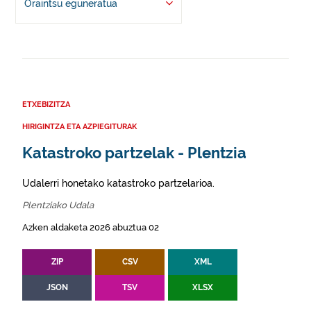
Oraintsu eguneratua
ETXEBIZITZA
HIRIGINTZA ETA AZPIEGITURAK
Katastroko partzelak - Plentzia
Udalerri honetako katastroko partzelarioa.
Plentziako Udala
Azken aldaketa 2026 abuztua 02
ZIP
CSV
XML
JSON
TSV
XLSX