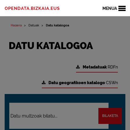
OPENDATA.BIZKAIA.EUS
MENUA
Hasiera
Datuak
Datu katalogoa
DATU KATALOGOA
Metadatuak
RDFn
Datu geografikoen katalogo
CSWn
BILAKETA