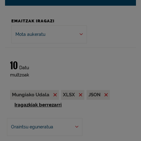
EMAITZAK IRAGAZI
Mota aukeratu
10
Datu
multzoak
Mungiako Udala
XLSX
JSON
Iragazkiak berrezarri
Oraintsu eguneratua