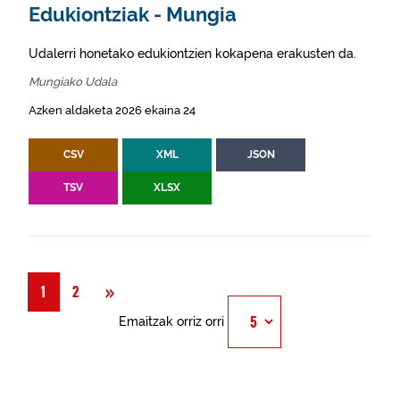
Edukiontziak - Mungia
Udalerri honetako edukiontzien kokapena erakusten da.
Mungiako Udala
Azken aldaketa 2026 ekaina 24
CSV
XML
JSON
TSV
XLSX
Hurrengoa
»
1
2
Emaitzak orriz orri