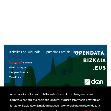
OPENDATA.
Bizkaiko Foru Aldundia
-
Diputación Foral de Bizkaia
BIZKAIA
Irisgarritasuna
.EUS
Web mapa
Lege-oharra
Cookiak
rekin kudeatua
Atari honek
cookie
-ak erabiltzen ditu, bereak zein hirugarrenenak,
zerbitzua hobetu eta nabigazio ohiturei buruzko informazio estatistikoa
lortzeko. Nabigatzen jarraitzen baduzu haien erabilera onartzen duzula