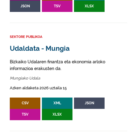
JSON
TSV
XLSX
SEKTORE PUBLIKOA
Udaldata - Mungia
Bizkaiko Udalaren finantza eta ekonomia arloko
informazioa erakusten da.
Mungiako Udala
Azken aldaketa 2026 uztaila 15
CSV
XML
JSON
TSV
XLSX