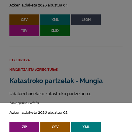
Azken aldaketa 2026 abuztua 04
CSV
XML
JSON
TSV
XLSX
ETXEBIZITZA
HIRIGINTZA ETA AZPIEGITURAK
Katastroko partzelak - Mungia
Udalerri honetako katastroko partzelarioa.
Mungiako Udala
Azken aldaketa 2026 abuztua 02
ZIP
CSV
XML