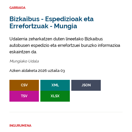
GARRAIOA
Bizkaibus - Espedizioak eta
Errefortzuak - Mungia
Udalerria zeharkatzen duten lineetako Bizkaibus
autobusen espedizio eta errefortzuei buruzko informazioa
eskaintzen da.
Mungiako Udala
Azken aldaketa 2026 uztaila 03
CSV
XML
JSON
TSV
XLSX
INGURUMENA