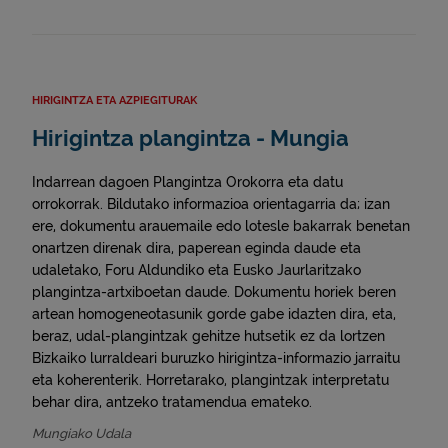
HIRIGINTZA ETA AZPIEGITURAK
Hirigintza plangintza - Mungia
Indarrean dagoen Plangintza Orokorra eta datu
orrokorrak. Bildutako informazioa orientagarria da; izan
ere, dokumentu arauemaile edo lotesle bakarrak benetan
onartzen direnak dira, paperean eginda daude eta
udaletako, Foru Aldundiko eta Eusko Jaurlaritzako
plangintza-artxiboetan daude. Dokumentu horiek beren
artean homogeneotasunik gorde gabe idazten dira, eta,
beraz, udal-plangintzak gehitze hutsetik ez da lortzen
Bizkaiko lurraldeari buruzko hirigintza-informazio jarraitu
eta koherenterik. Horretarako, plangintzak interpretatu
behar dira, antzeko tratamendua emateko.
Mungiako Udala