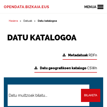
OPENDATA.BIZKAIA.EUS
MENUA
Hasiera
Datuak
Datu katalogoa
DATU KATALOGOA
Metadatuak
RDFn
Datu geografikoen katalogo
CSWn
BILAKETA