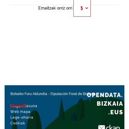
Emaitzak orriz orri
OPENDATA.
Bizkaiko Foru Aldundia
-
Diputación Foral de Bizkaia
BIZKAIA
Irisgarritasuna
.EUS
Web mapa
Lege-oharra
Cookiak