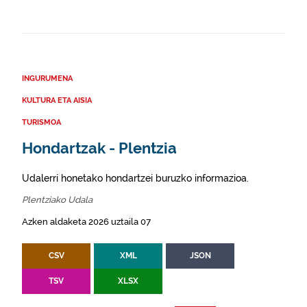
INGURUMENA
KULTURA ETA AISIA
TURISMOA
Hondartzak - Plentzia
Udalerri honetako hondartzei buruzko informazioa.
Plentziako Udala
Azken aldaketa 2026 uztaila 07
CSV
XML
JSON
TSV
XLSX