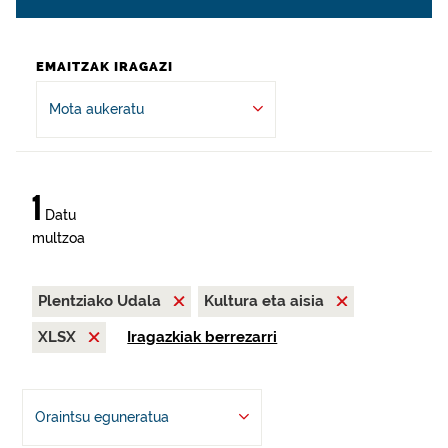
EMAITZAK IRAGAZI
Mota aukeratu
1
Datu
multzoa
Plentziako Udala
Kultura eta aisia
XLSX
Iragazkiak berrezarri
Oraintsu eguneratua