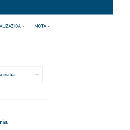
ALIZAZIOA
MOTA
uneratua
ria