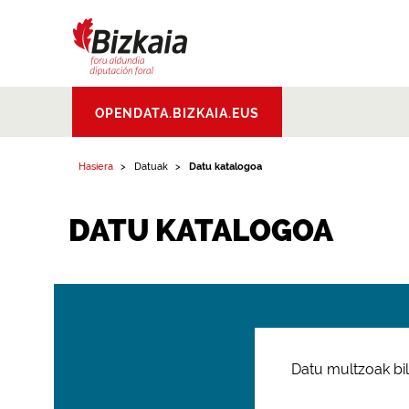
Bizkaiko Foru
OPENDATA.BIZKAIA.EUS
Aldundia
.
Diputacion
Foral de Bizkaia
Hasiera
Datuak
Datu katalogoa
DATU KATALOGOA