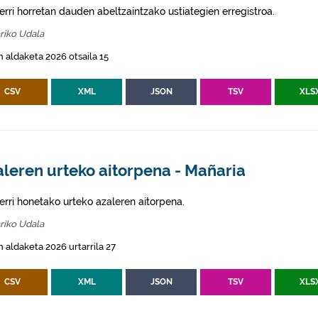
erri horretan dauden abeltzaintzako ustiategien erregistroa.
riko Udala
 aldaketa 2026 otsaila 15
CSV
XML
JSON
TSV
XLS
leren urteko aitorpena - Mañaria
erri honetako urteko azaleren aitorpena.
riko Udala
 aldaketa 2026 urtarrila 27
CSV
XML
JSON
TSV
XLS