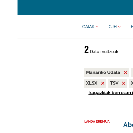
GAIAK
GJH
2
Datu multzoak
Mañariko Udala
XLSX
TSV
Iragazkiak berrezarri
LANDA EREMUA
Abe