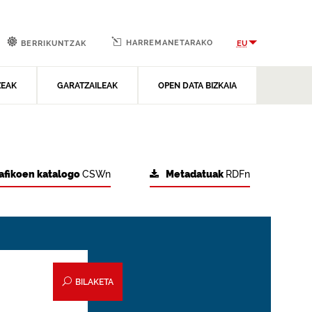
HARREMANETARAKO
EU
BERRIKUNTZAK
ZEAK
GARATZAILEAK
OPEN DATA BIZKAIA
afikoen katalogo
CSWn
Metadatuak
RDFn
BILAKETA