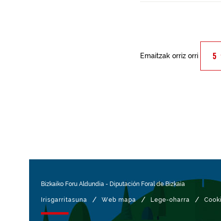
Emaitzak orriz orri
Bizkaiko Foru Aldundia
-
Diputación Foral de Bizkaia
/
/
/
Irisgarritasuna
Web mapa
Lege-oharra
Cook