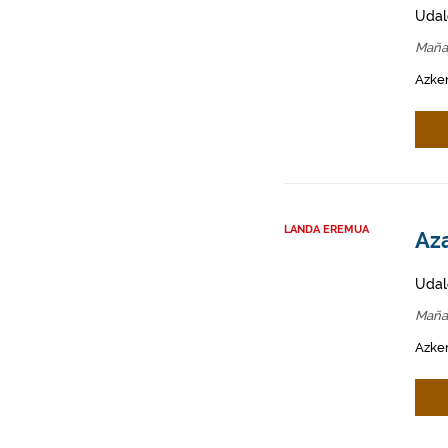
Udal
Maña
Azken
LANDA EREMUA
Aza
Udal
Maña
Azken