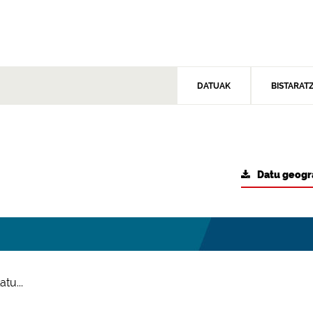
DATUAK
BISTARAT
Datu geogr