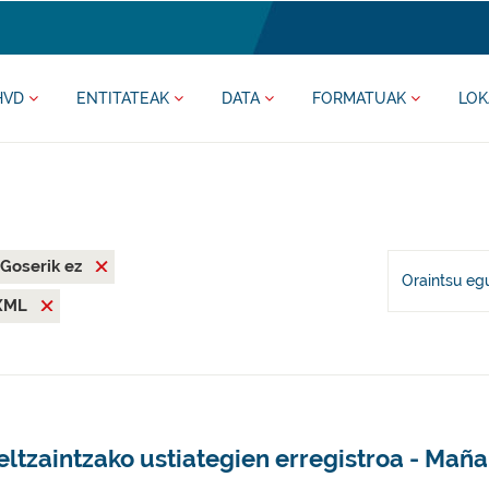
HVD
ENTITATEAK
DATA
FORMATUAK
LOK
Goserik ez
Oraintsu eg
XML
ltzaintzako ustiategien erregistroa - Maña