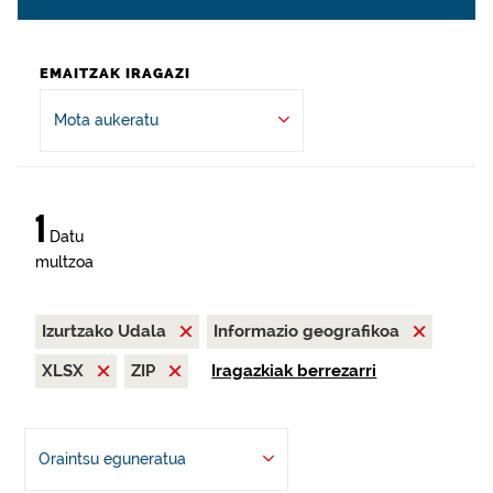
EMAITZAK IRAGAZI
Mota aukeratu
1
Datu
multzoa
Izurtzako Udala
Informazio geografikoa
XLSX
ZIP
Iragazkiak berrezarri
Oraintsu eguneratua