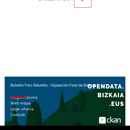
OPENDATA.
Bizkaiko Foru Aldundia
-
Diputación Foral de Bizkaia
BIZKAIA
Irisgarritasuna
.EUS
Web mapa
Lege-oharra
Cookiak
rekin kudeatua