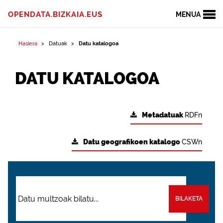
OPENDATA.BIZKAIA.EUS
MENUA
Hasiera
Datuak
Datu katalogoa
DATU KATALOGOA
Metadatuak
RDFn
Datu geografikoen katalogo
CSWn
BILAKETA