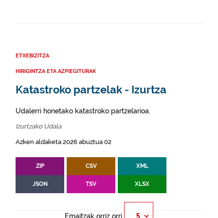
ETXEBIZITZA
HIRIGINTZA ETA AZPIEGITURAK
Katastroko partzelak - Izurtza
Udalerri honetako katastroko partzelarioa.
Izurtzako Udala
Azken aldaketa 2026 abuztua 02
ZIP
CSV
XML
JSON
TSV
XLSX
Emaitzak orriz orri