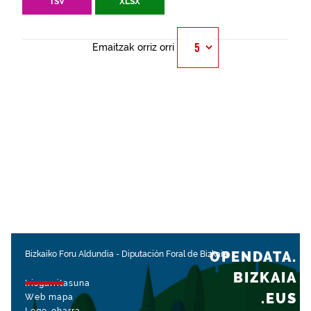
TSV
XLSX
Emaitzak orriz orri
OPENDATA.
Bizkaiko Foru Aldundia
-
Diputación Foral de Bizkaia
BIZKAIA
Irisgarritasuna
.EUS
Web mapa