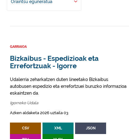
Oraintsu eguneratua
GARRAIOA
Bizkaibus - Espedizioak eta
Errefortzuak - Igorre
Udalerria zeharkatzen duten lineetako Bizkaibus
autobusen espedizio eta errefortzuei buruzko informazioa
eskaintzen da.
Igorreko Udala
Azken aldaketa 2026 uztaila 03
CSV
XML
JSON