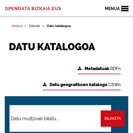
OPENDATA.BIZKAIA.EUS
MENUA
Hasiera
Datuak
Datu katalogoa
DATU KATALOGOA
Metadatuak
RDFn
Datu geografikoen katalogo
CSWn
BILAKETA