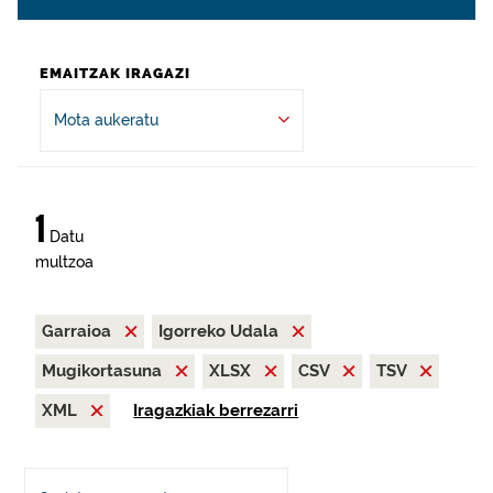
EMAITZAK IRAGAZI
Mota aukeratu
1
Datu
multzoa
Garraioa
Igorreko Udala
Mugikortasuna
XLSX
CSV
TSV
XML
Iragazkiak berrezarri