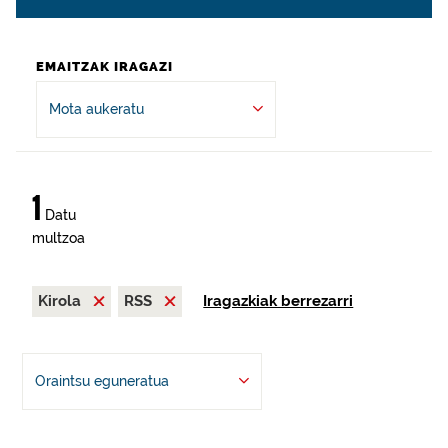
EMAITZAK IRAGAZI
Mota aukeratu
1
Datu
multzoa
Kirola
RSS
Iragazkiak berrezarri
Oraintsu eguneratua