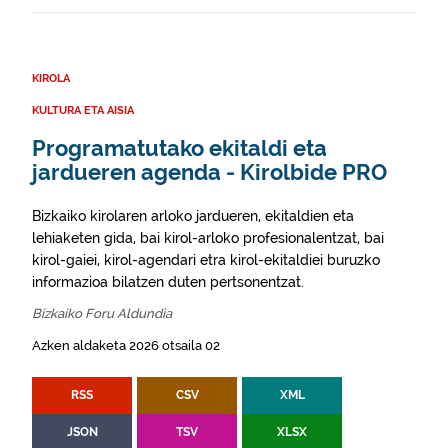
KIROLA
KULTURA ETA AISIA
Programatutako ekitaldi eta
jardueren agenda - Kirolbide PRO
Bizkaiko kirolaren arloko jardueren, ekitaldien eta
lehiaketen gida, bai kirol-arloko profesionalentzat, bai
kirol-gaiei, kirol-agendari etra kirol-ekitaldiei buruzko
informazioa bilatzen duten pertsonentzat.
Bizkaiko Foru Aldundia
Azken aldaketa 2026 otsaila 02
RSS
CSV
XML
JSON
TSV
XLSX