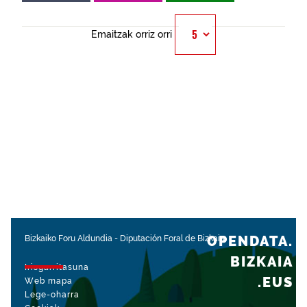
Emaitzak orriz orri
OPENDATA.
Bizkaiko Foru Aldundia
-
Diputación Foral de Bizkaia
BIZKAIA
Irisgarritasuna
.EUS
Web mapa
Lege-oharra