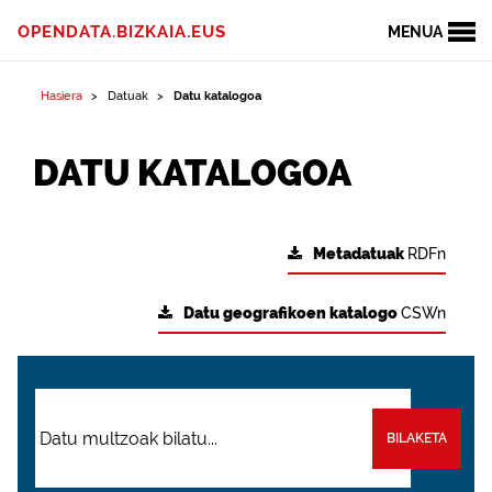
OPENDATA.BIZKAIA.EUS
MENUA
Hasiera
Datuak
Datu katalogoa
DATU KATALOGOA
Metadatuak
RDFn
Datu geografikoen katalogo
CSWn
BILAKETA