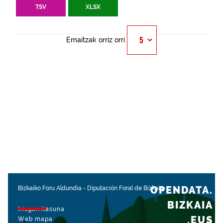
TSV
XLSX
Emaitzak orriz orri
OPENDATA.
Bizkaiko Foru Aldundia
-
Diputación Foral de Bizkaia
BIZKAIA
Irisgarritasuna
.EUS
Web mapa