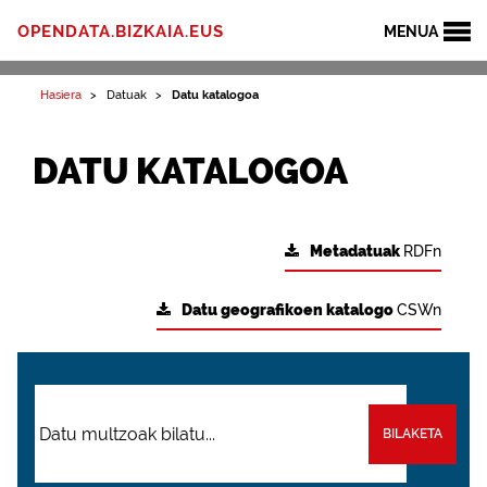
OPENDATA.BIZKAIA.EUS
MENUA
Hasiera
Datuak
Datu katalogoa
DATU KATALOGOA
Metadatuak
RDFn
Datu geografikoen katalogo
CSWn
BILAKETA