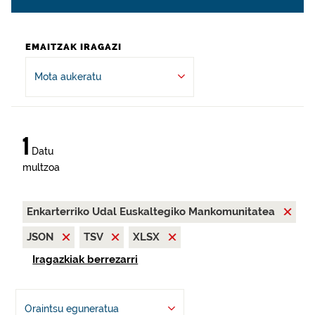
EMAITZAK IRAGAZI
Mota aukeratu
1
Datu
multzoa
Enkarterriko Udal Euskaltegiko Mankomunitatea
JSON
TSV
XLSX
Iragazkiak berrezarri
Oraintsu eguneratua