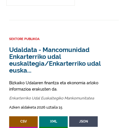
SEKTORE PUBLIKOA
Udaldata - Mancomunidad
Enkarterriko udal
euskaltegia/Enkarterriko udal
euska...
Bizkaiko Udalaren finantza eta ekonomia arloko
informazioa erakusten da.
Enkarterriko Udal Euskaltegiko Mankomunitatea
Azken aldaketa 2026 uztaila 15
CSV
XML
JSON