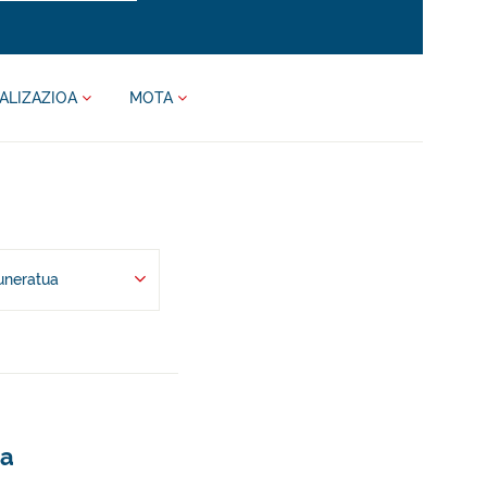
ALIZAZIOA
MOTA
uneratua
za