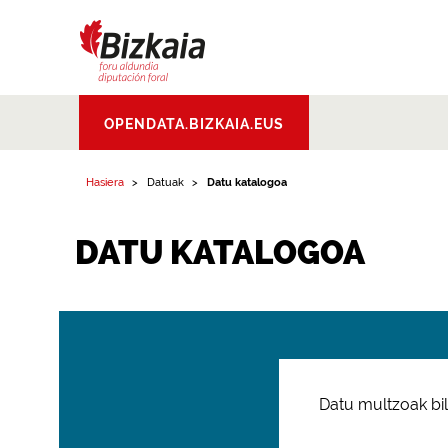
Bizkaiko Foru
OPENDATA.BIZKAIA.EUS
Aldundia
.
Diputacion
Foral de Bizkaia
Hasiera
Datuak
Datu katalogoa
DATU KATALOGOA