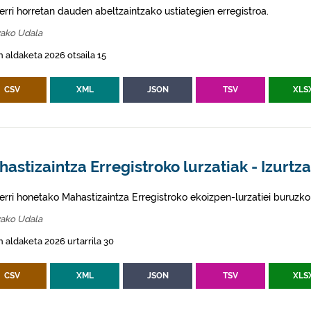
erri horretan dauden abeltzaintzako ustiategien erregistroa.
zako Udala
 aldaketa 2026 otsaila 15
CSV
XML
JSON
TSV
XLS
astizaintza Erregistroko lurzatiak - Izurtz
erri honetako Mahastizaintza Erregistroko ekoizpen-lurzatiei buruzko
zako Udala
 aldaketa 2026 urtarrila 30
CSV
XML
JSON
TSV
XLS