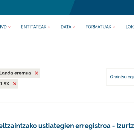
HVD
ENTITATEAK
DATA
FORMATUAK
LOK
Landa eremua
Oraintsu eg
XLSX
ltzaintzako ustiategien erregistroa - Izurt