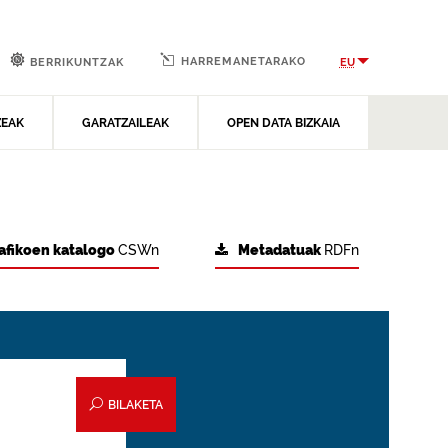
HARREMANETARAKO
EU
BERRIKUNTZAK
ZEAK
GARATZAILEAK
OPEN DATA BIZKAIA
afikoen katalogo
CSWn
Metadatuak
RDFn
BILAKETA