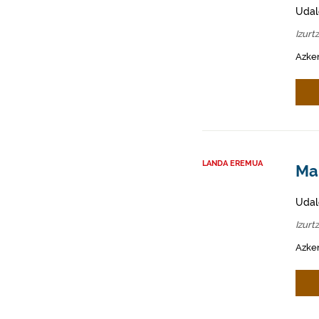
Udal
Izurt
Azken
LANDA EREMUA
Mah
Udal
Izurt
Azken