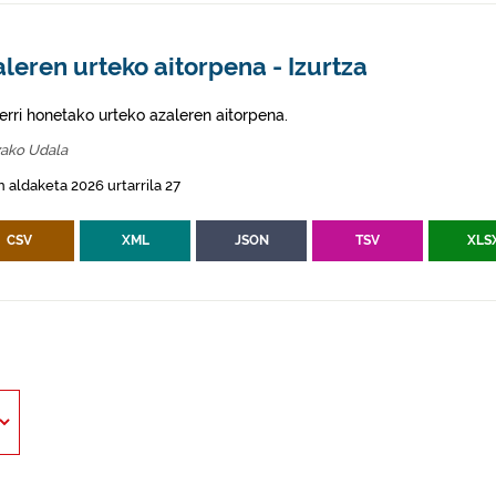
leren urteko aitorpena - Izurtza
erri honetako urteko azaleren aitorpena.
zako Udala
 aldaketa 2026 urtarrila 27
CSV
XML
JSON
TSV
XLS