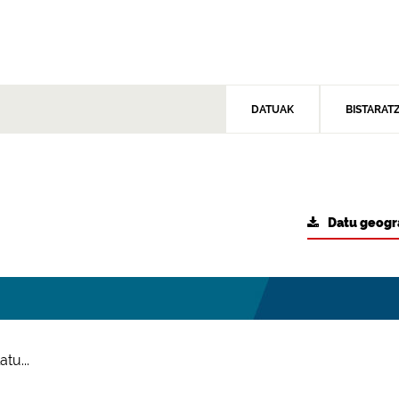
DATUAK
BISTARAT
Datu geogr