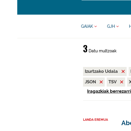
GAIAK
GJH
3
Datu multzoak
Izurtzako Udala
JSON
TSV
Iragazkiak berrezarri
LANDA EREMUA
Abe