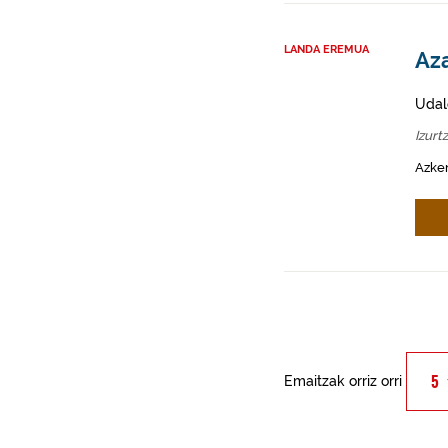
LANDA EREMUA
Aza
Udal
Izurt
Azken
Emaitzak orriz orri