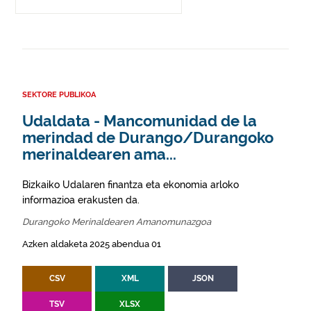
SEKTORE PUBLIKOA
Udaldata - Mancomunidad de la
merindad de Durango/Durangoko
merinaldearen ama...
Bizkaiko Udalaren finantza eta ekonomia arloko
informazioa erakusten da.
Durangoko Merinaldearen Amanomunazgoa
Azken aldaketa 2025 abendua 01
CSV
XML
JSON
TSV
XLSX