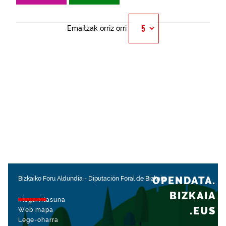
Emaitzak orriz orri
OPENDATA.
Bizkaiko Foru Aldundia
-
Diputación Foral de Bizkaia
BIZKAIA
Irisgarritasuna
.EUS
Web mapa
Lege-oharra