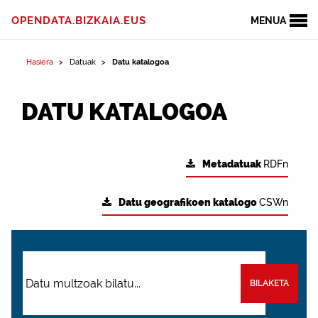
OPENDATA.BIZKAIA.EUS
MENUA
Hasiera
Datuak
Datu katalogoa
DATU KATALOGOA
Metadatuak
RDFn
Datu geografikoen katalogo
CSWn
BILAKETA