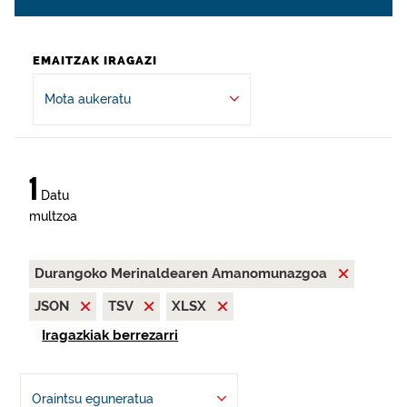
EMAITZAK IRAGAZI
Mota aukeratu
1
Datu
multzoa
Durangoko Merinaldearen Amanomunazgoa
JSON
TSV
XLSX
Iragazkiak berrezarri
Oraintsu eguneratua