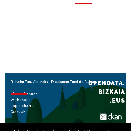
OPENDATA.
Bizkaiko Foru Aldundia
-
Diputación Foral de Bizkaia
BIZKAIA
Irisgarritasuna
.EUS
Web mapa
Lege-oharra
Cookiak
rekin kudeatua