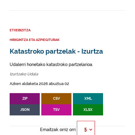
ETXEBIZITZA
HIRIGINTZA ETA AZPIEGITURAK
Katastroko partzelak - Izurtza
Udalerri honetako katastroko partzelarioa.
Izurtzako Udala
Azken aldaketa 2026 abuztua 02
ZIP
CSV
XML
JSON
TSV
XLSX
Emaitzak orriz orri