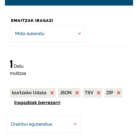
EMAITZAK IRAGAZI
Mota aukeratu
1
Datu
multzoa
Izurtzako Udala
JSON
TSV
ZIP
Iragazkiak berrezarri
Oraintsu eguneratua