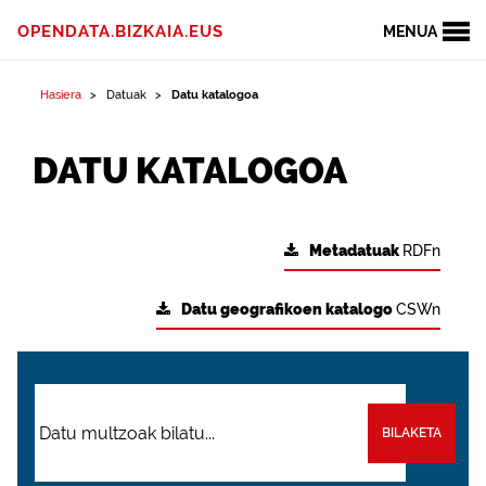
OPENDATA.BIZKAIA.EUS
MENUA
Hasiera
Datuak
Datu katalogoa
DATU KATALOGOA
Metadatuak
RDFn
Datu geografikoen katalogo
CSWn
BILAKETA