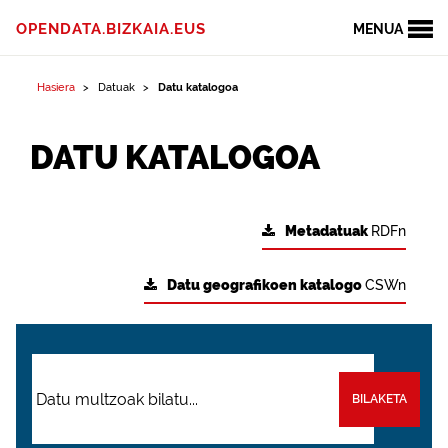
OPENDATA.BIZKAIA.EUS
MENUA
Hasiera
Datuak
Datu katalogoa
DATU KATALOGOA
Metadatuak
RDFn
Datu geografikoen katalogo
CSWn
BILAKETA