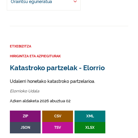
Oraintsu eguneratua
ETXEBIZITZA
HIRIGINTZA ETA AZPIEGITURAK
Katastroko partzelak - Elorrio
Udalerri honetako katastroko partzelarioa.
Elorrioko Udala
Azken aldaketa 2026 abuztua 02
ZIP
CSV
XML
JSON
TSV
XLSX