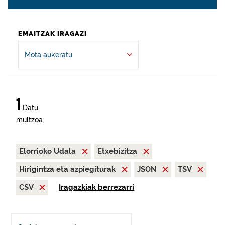
EMAITZAK IRAGAZI
Mota aukeratu
1
Datu
multzoa
Elorrioko Udala
Etxebizitza
Hirigintza eta azpiegiturak
JSON
TSV
CSV
Iragazkiak berrezarri