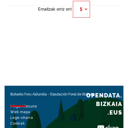
Emaitzak orriz orri
OPENDATA.
Bizkaiko Foru Aldundia
-
Diputación Foral de Bizkaia
BIZKAIA
Irisgarritasuna
.EUS
Web mapa
Lege-oharra
Cookiak